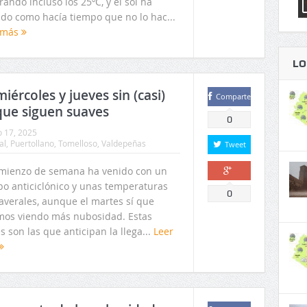
ando incluso los 25ºC, y el sol ha
ado como hacía tiempo que no lo hac...
 más
LO
iércoles y jueves sin (casi)
Comparte
que siguen suaves
0
o 17, 2025
al
,
Puertollano
,
Tomelloso
,
Valdepeñas
Tweet
omienzo de semana ha venido con un
po anticiclónico y unas temperaturas
Comparte
0
averales, aunque el martes sí que
mos viendo más nubosidad. Estas
 son las que anticipan la llega...
Leer