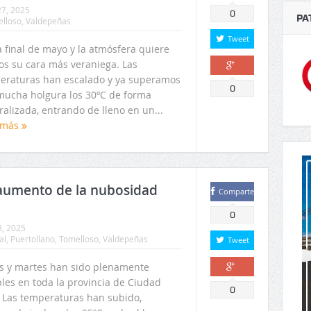
7, 2025
0
PA
lloso
,
Valdepeñas
Tweet
 final de mayo y la atmósfera quiere
os su cara más veraniega. Las
eraturas han escalado y ya superamos
Comparte
0
mucha holgura los 30ºC de forma
alizada, entrando de lleno en un...
 más
 aumento de la nubosidad
Comparte
0
8, 2025
al
,
Puertollano
,
Tomelloso
,
Valdepeñas
Tweet
s y martes han sido plenamente
bles en toda la provincia de Ciudad
Comparte
0
. Las temperaturas han subido,