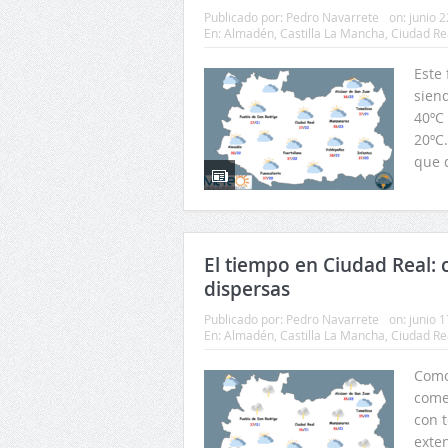
Publicado por:
Pedro Navarrete
on:
junio 2
En:
Almadén
,
Castilla La Mancha
,
Ciudad Re
Este
sien
40ºC
20ºC
que d
El tiempo en Ciudad Real: 
dispersas
Publicado por:
Pedro Navarrete
on:
junio 1
En:
Almadén
,
Castilla La Mancha
,
Ciudad Re
Como
come
con t
exte