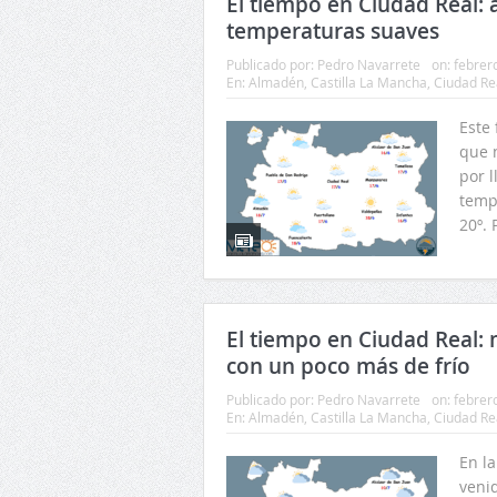
El tiempo en Ciudad Real:
temperaturas suaves
Publicado por:
Pedro Navarrete
on:
febrer
En:
Almadén
,
Castilla La Mancha
,
Ciudad Re
Este
que 
por l
temp
20º. 
El tiempo en Ciudad Real: m
con un poco más de frío
Publicado por:
Pedro Navarrete
on:
febrer
En:
Almadén
,
Castilla La Mancha
,
Ciudad Re
En la
veni