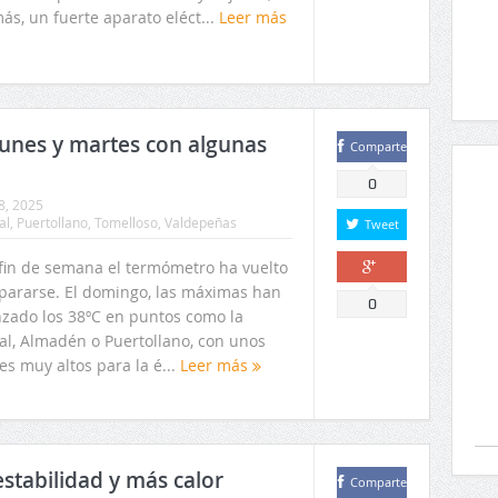
s, un fuerte aparato eléct...
Leer más
lunes y martes con algunas
Comparte
0
8, 2025
al
,
Puertollano
,
Tomelloso
,
Valdepeñas
Tweet
 fin de semana el termómetro ha vuelto
spararse. El domingo, las máximas han
Comparte
0
nzado los 38ºC en puntos como la
tal, Almadén o Puertollano, con unos
es muy altos para la é...
Leer más
estabilidad y más calor
Comparte