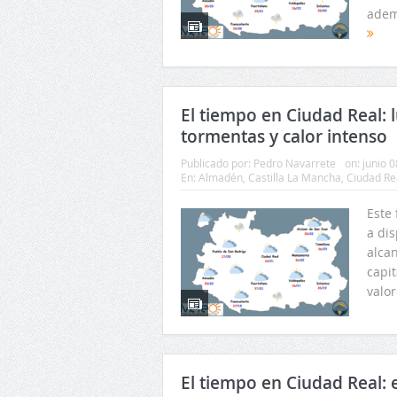
ademá
El tiempo en Ciudad Real: 
tormentas y calor intenso
Publicado por:
Pedro Navarrete
on:
junio 0
En:
Almadén
,
Castilla La Mancha
,
Ciudad Re
Este
a di
alca
capi
valor
El tiempo en Ciudad Real: 