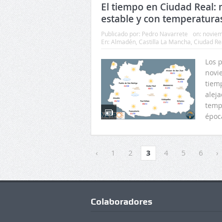
El tiempo en Ciudad Real: 
estable y con temperatura
Publicado por:
Pedro Navarrete
on:
noviem
En:
Almadén
,
Castilla La Mancha
,
Ciudad Re
Los 
novi
tiem
aleja
temp
época
‹
1
2
3
4
5
6
›
Colaboradores