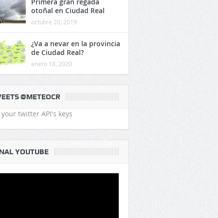
Primera gran regada
otoñal en Ciudad Real
octubre 20, 2019
¿Va a nevar en la provincia
de Ciudad Real?
enero 18, 2020
EETS @METEOCR
your twitter API's keys
NAL YOUTUBE