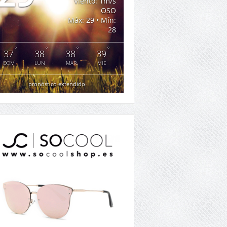
Viento: 1m/s
OSO
Máx: 29 • Mín:
28
°
°
°
°
37
38
38
39
DOM
LUN
MAR
MIE
pronóstico extendido