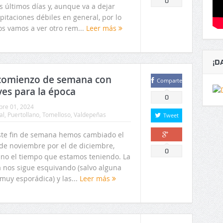
0
s últimos días y, aunque va a dejar
pitaciones débiles en general, por lo
s vamos a ver otro rem...
Leer más
¡D
 comienzo de semana con
Comparte
es para la época
0
bre 01, 2024
al
,
Puertollano
,
Tomelloso
,
Valdepeñas
Tweet
ste fin de semana hemos cambiado el
de noviembre por el de diciembre,
Comparte
0
 no el tiempo que estamos teniendo. La
a nos sigue esquivando (salvo alguna
muy esporádica) y las...
Leer más