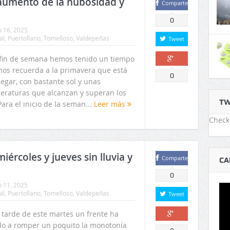
 aumento de la nubosidad y
Comparte
0
o 16, 2025
al
,
Puertollano
,
Tomelloso
,
Valdepeñas
Tweet
 fin de semana hemos tenido un tiempo
nos recuerda a la primavera que está
Comparte
0
legar, con bastante sol y unas
eraturas que alcanzan y superan los
TW
Para el inicio de la seman...
Leer más
Check 
iércoles y jueves sin lluvia y
Comparte
CA
0
o 11, 2025
al
,
Puertollano
,
Tomelloso
,
Valdepeñas
Tweet
 tarde de este martes un frente ha
do a romper un poquito la monotonía
Comparte