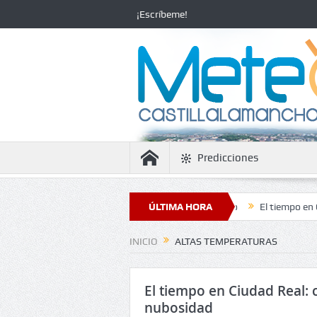
¡Escríbeme!
Predicciones
la estabilidad con temperaturas en ascenso
ÚLTIMA HORA
El tiempo en Ciudad Real:
INICIO
ALTAS TEMPERATURAS
El tiempo en Ciudad Real: 
nubosidad