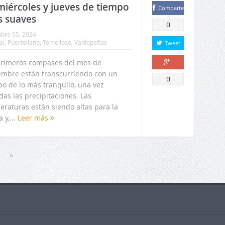
miércoles y jueves de tiempo
Comparte
s suaves
0
bre 05, 2024
al
,
Puertollano
,
Tomelloso
,
Valdepeñas
Tweet
primeros compases del mes de
embre están transcurriendo con un
Comparte
0
po de lo más tranquilo, una vez
das las precipitaciones. Las
eraturas están siendo altas para la
 y,...
Leer más
»