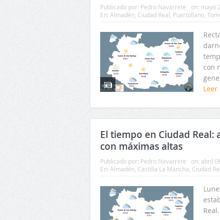
Publicado por:
Pedro Navarrete
on:
mayo 2
En:
Almadén
,
Ciudad Real
,
Puertollano
,
Tome
Recta
darn
temp
con 
gener
Leer
El tiempo en Ciudad Real:
con máximas altas
Publicado por:
Pedro Navarrete
on:
abril 0
En:
Almadén
,
Castilla La Mancha
,
Ciudad Re
Lune
esta
Real