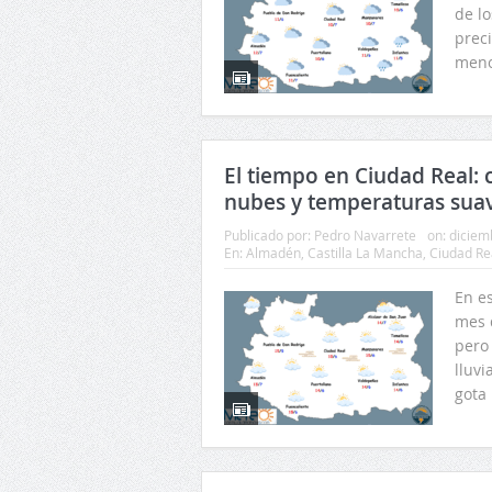
de lo
preci
meno
El tiempo en Ciudad Real:
nubes y temperaturas suav
Publicado por:
Pedro Navarrete
on:
diciem
En:
Almadén
,
Castilla La Mancha
,
Ciudad Re
En e
mes 
pero
lluvi
gota 