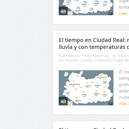
super
brill
Leer
El tiempo en Ciudad Real: m
lluvia y con temperaturas 
Publicado por:
Pedro Navarrete
on:
febrer
En:
Almadén
,
Castilla La Mancha
,
Ciudad Re
El c
tiem
prim
esta
nubes
más