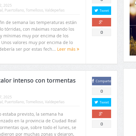
2, 2025
al
,
Puertollano
,
Tomelloso
,
Valdepeñas
Tweet
 fin de semana las temperaturas están
do tórridas, con máximas rozando los
Comparte
0
 y mínimas muy por encima de los
. Unos valores muy por encima de lo
ebería ser por estas fech...
Leer más
calor intenso con tormentas
Comparte
0
7, 2025
al
,
Puertollano
,
Tomelloso
,
Valdepeñas
Tweet
 estaba previsto, la semana ha
nzado en la provincia de Ciudad Real
Comparte
0
ormentas que, sobre todo el lunes, se
ndieron por muchas zonas y dejaron,