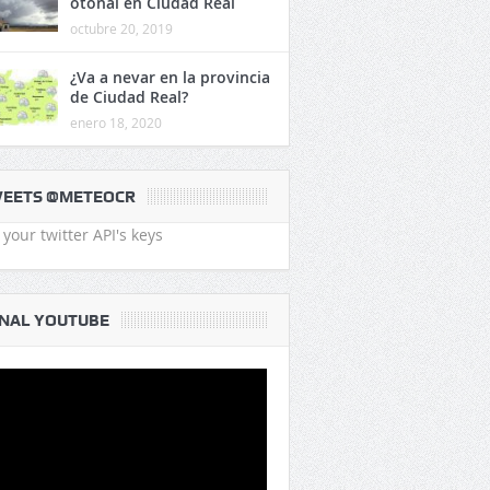
otoñal en Ciudad Real
octubre 20, 2019
¿Va a nevar en la provincia
de Ciudad Real?
enero 18, 2020
EETS @METEOCR
your twitter API's keys
NAL YOUTUBE