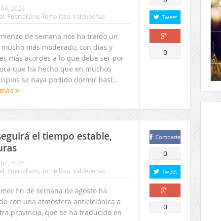
 04, 2026
al
,
Puertollano
,
Tomelloso
,
Valdepeñas
Tweet
omienzo de semana nos ha traído un
r mucho más moderado, con días y
Comparte
0
es más acordes a lo que debe ser por
poca que ha hecho que en muchos
cipios se haya podido dormir bast...
 más
seguirá el tiempo estable,
Comparte
uras
0
 02, 2026
al
,
Puertollano
,
Tomelloso
,
Valdepeñas
Tweet
rimer fin de semana de agosto ha
ado con una atmósfera anticiclónica a
Comparte
0
tra provincia, que se ha traducido en