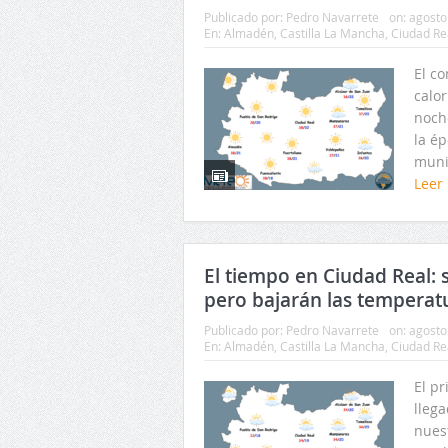
Publicado por:
Pedro Navarrete
on:
agosto
En:
Almadén
,
Castilla La Mancha
,
Ciudad Re
El c
calo
noch
la é
muni
Leer
El tiempo en Ciudad Real: 
pero bajarán las temperat
Publicado por:
Pedro Navarrete
on:
agosto
En:
Almadén
,
Castilla La Mancha
,
Ciudad Re
El p
lleg
nues