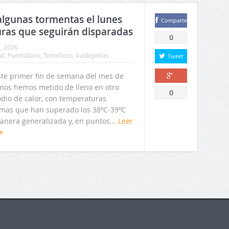
algunas tormentas el lunes
Comparte
uras que seguirán disparadas
0
5, 2026
al
,
Puertollano
,
Tomelloso
,
Valdepeñas
Tweet
ste primer fin de semana del mes de
o nos hemos metido de lleno en otro
Comparte
0
odio de calor, con temperaturas
mas que han superado los 38ºC-39ºC
anera generalizada y, en puntos...
Leer