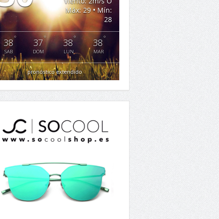
Viento: 2m/s O
Máx: 29 • Mín:
28
°
°
°
°
38
37
38
38
SAB
DOM
LUN
MAR
pronóstico extendido