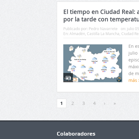
El tiempo en Ciudad Real: 
por la tarde con temperat
Publicado por:
Pedro Navarrete
on:
julio 0
En:
Almadén
,
Castilla La Mancha
,
Ciudad Re
En e
juli
epis
máxi
de m
más
1
2
3
4
›
»
Colaboradores