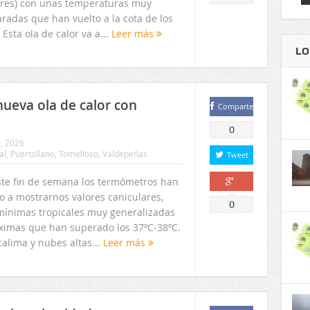
res) con unas temperaturas muy
radas que han vuelto a la cota de los
 Esta ola de calor va a...
Leer más
LO
nueva ola de calor con
Comparte
0
9, 2026
al
,
Puertollano
,
Tomelloso
,
Valdepeñas
Tweet
ste fin de semana los termómetros han
o a mostrarnos valores caniculares,
Comparte
0
mínimas tropicales muy generalizadas
ximas que han superado los 37ºC-38ºC.
alima y nubes altas...
Leer más