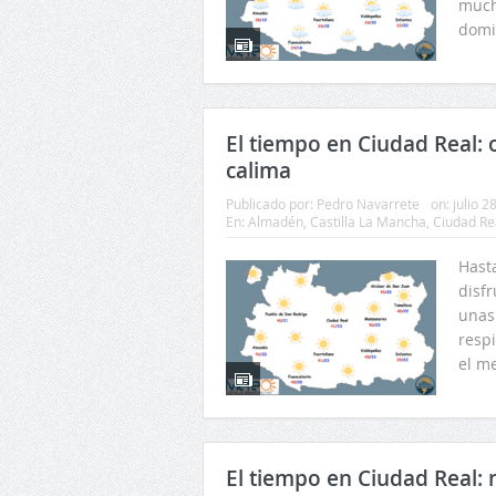
mucho
domi
El tiempo en Ciudad Real: o
calima
Publicado por:
Pedro Navarrete
on:
julio 2
En:
Almadén
,
Castilla La Mancha
,
Ciudad Re
Hast
disfr
unas
resp
el me
El tiempo en Ciudad Real: n