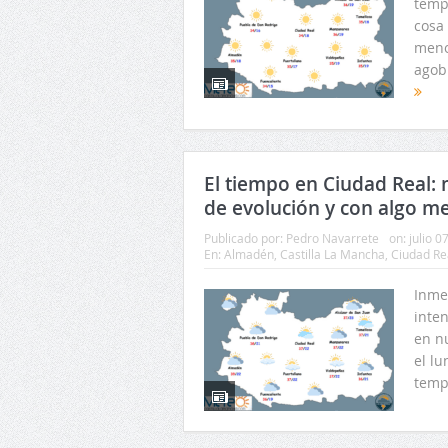
temp
cosa 
meno
agob
El tiempo en Ciudad Real: 
de evolución y con algo me
Publicado por:
Pedro Navarrete
on:
julio 0
En:
Almadén
,
Castilla La Mancha
,
Ciudad Re
Inme
inte
en n
el lu
temp