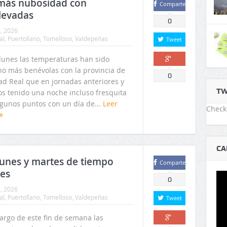
 más nubosidad con
Comparte
levadas
0
4, 2026
al
,
Puertollano
,
Tomelloso
,
Valdepeñas
Tweet
 lunes las temperaturas han sido
o más benévolas con la provincia de
Comparte
0
ad Real que en jornadas anteriores y
TW
s tenido una noche incluso fresquita
lgunos puntos con un día de...
Leer
Check 
CA
lunes y martes de tiempo
Comparte
tes
0
2, 2026
al
,
Puertollano
,
Tomelloso
,
Valdepeñas
Tweet
largo de este fin de semana las