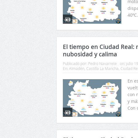
moto
dispa
40ºC.
El tiempo en Ciudad Real: 
nubosidad y calima
Publicado por:
Pedro Navarrete
on:
julio 1
En:
Almadén
,
Castilla La Mancha
,
Ciudad Re
En e
vuelt
con 
y má
Con c