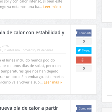
 sol y con calor intenso, si bien este
ngo ya notamos una ba...
Leer más
la de calor con estabilidad y
Comparte
0
8, 2026
al
,
Puertollano
,
Tomelloso
,
Valdepeñas
Tweet
a el lunes incluido hemos podido
utar de unos días de sol, sí, pero con
Comparte
0
 temperaturas que nos han dejado
irar un poco. Sin embargo, este martes
rcurio va a volver a sub...
Leer más
ueva ola de calor a partir
Comparte