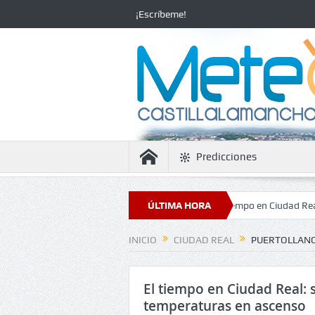
¡Escríbeme!
Predicciones
idad con temperaturas en ascenso
ÚLTIMA HORA
El tiempo en Ciudad Real: seguirá e
INICIO
CIUDAD REAL
PUERTOLLAN
El tiempo en Ciudad Real: s
temperaturas en ascenso