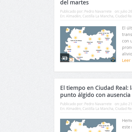
del martes
Publicado por:
Pedro Navarrete
on:
julio 2
En:
Almadén
,
Castilla La Mancha
,
Ciudad Re
El úl
tran
con 
pron
alivi
Leer
El tiempo en Ciudad Real: l
punto álgido con ausencia 
Publicado por:
Pedro Navarrete
on:
julio 2
En:
Almadén
,
Castilla La Mancha
,
Ciudad Re
Hemo
este