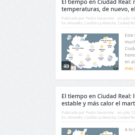
El tiempo en Ciudad Real:
temperaturas, de nuevo, e
Publicado por:
Pedro Navarrete
on:
julio 1
En:
Almadén
,
Castilla La Mancha
,
Ciudad Re
Este
much
Ciud
hemo
en a
más
El tiempo en Ciudad Real: 
estable y más calor el mar
Publicado por:
Pedro Navarrete
on:
julio 1
En:
Almadén
,
Castilla La Mancha
,
Ciudad Re
A lo 