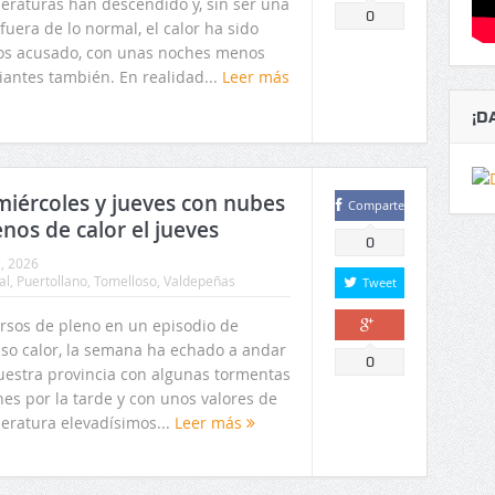
eraturas han descendido y, sin ser una
Comparte
0
fuera de lo normal, el calor ha sido
s acusado, con unas noches menos
iantes también. En realidad...
Leer más
¡D
miércoles y jueves con nubes
Comparte
nos de calor el jueves
0
7, 2026
al
,
Puertollano
,
Tomelloso
,
Valdepeñas
Tweet
rsos de pleno en un episodio de
nso calor, la semana ha echado a andar
Comparte
0
uestra provincia con algunas tormentas
nes por la tarde y con unos valores de
eratura elevadísimos...
Leer más