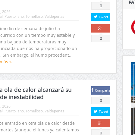
PA
0
6, 2026
al
,
Puertollano
,
Tomelloso
,
Valdepeñas
Tweet
timo fin de semana de julio ha
scurrido con un tiempo muy estable y
Comparte
0
una bajada de temperaturas muy
unciada que nos ha proporcionado un
o. Sin embargo, el humo procedent...
 más
a ola de calor alcanzará su
Comparte
de inestabilidad
0
1, 2026
al
,
Puertollano
,
Tomelloso
,
Valdepeñas
Tweet
s entrado en otra ola de calor desde
 martes (aunque el lunes ya calentamos
Comparte
0