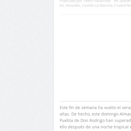
Publicado por:
Pedro Navarrete
on:
septie
En:
Almadén
,
Castilla La Mancha
,
Ciudad Re
Este fin de semana ha vuelto el ver
altas. De hecho, este domingo Almad
Puebla de Don Rodrigo han superado 
ello después de una noche tropical