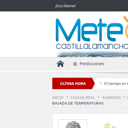
¡Escríbeme!
Predicciones
 estabilidad con temperaturas en ascenso
ÚLTIMA HORA
El tiempo en Ciudad Real: 
INICIO
CIUDAD REAL
ALMADÉN
BAJADA DE TEMPERATURAS