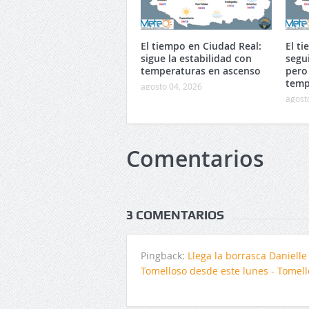
El tiempo en Ciudad Real:
El t
sigue la estabilidad con
segu
temperaturas en ascenso
pero
temp
agosto 04, 2026
agost
Comentarios
3 COMENTARIOS
Pingback:
Llega la borrasca Danielle
Tomelloso desde este lunes - Tomel