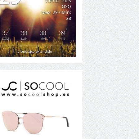
Viento: 1m/s
OSO
Máx: 29 • Mín:
28
°
°
°
°
37
38
38
39
DOM
LUN
MAR
MIE
pronóstico extendido