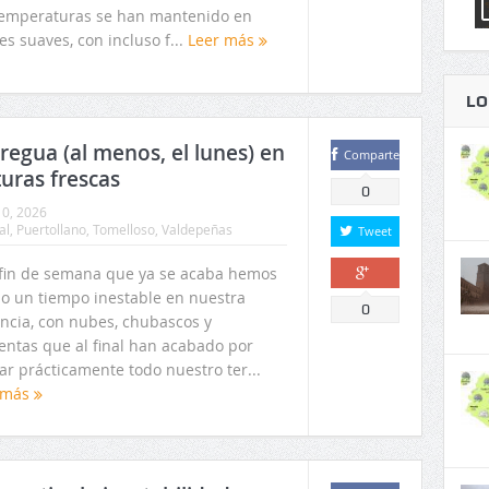
temperaturas se han mantenido en
es suaves, con incluso f...
Leer más
LO
regua (al menos, el lunes) en
Comparte
uras frescas
0
0, 2026
al
,
Puertollano
,
Tomelloso
,
Valdepeñas
Tweet
 fin de semana que ya se acaba hemos
do un tiempo inestable en nuestra
Comparte
0
incia, con nubes, chubascos y
entas que al final han acabado por
ar prácticamente todo nuestro ter...
 más