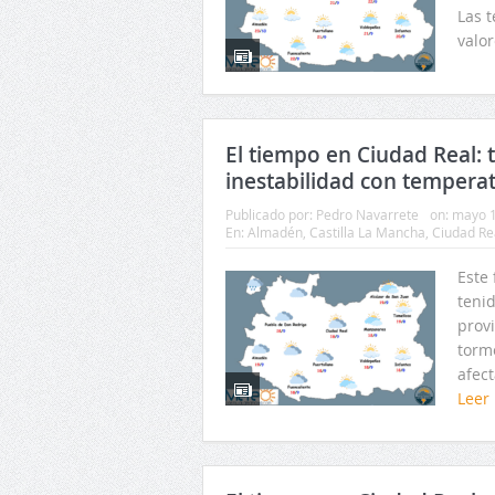
Las 
valor
El tiempo en Ciudad Real: t
inestabilidad con temperat
Publicado por:
Pedro Navarrete
on:
mayo 1
En:
Almadén
,
Castilla La Mancha
,
Ciudad Re
Este
teni
prov
torm
afect
Leer