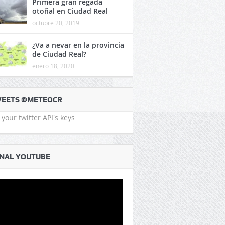
Primera gran regada
otoñal en Ciudad Real
octubre 20, 2019
¿Va a nevar en la provincia
de Ciudad Real?
enero 18, 2020
EETS @METEOCR
your twitter API's keys
NAL YOUTUBE