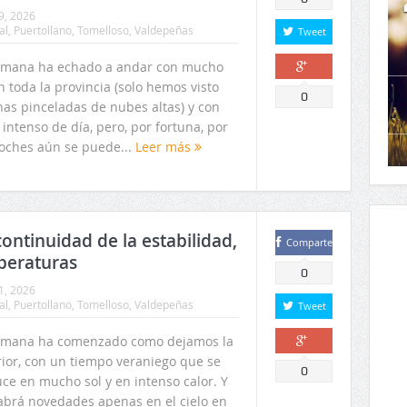
9, 2026
al
,
Puertollano
,
Tomelloso
,
Valdepeñas
Tweet
emana ha echado a andar con mucho
n toda la provincia (solo hemos visto
Comparte
0
nas pinceladas de nubes altas) y con
 intenso de día, pero, por fortuna, por
noches aún se puede...
Leer más
ontinuidad de la estabilidad,
Comparte
peraturas
0
1, 2026
al
,
Puertollano
,
Tomelloso
,
Valdepeñas
Tweet
emana ha comenzado como dejamos la
rior, con un tiempo veraniego que se
Comparte
0
ce en mucho sol y en intenso calor. Y
abrá novedades apenas en el cielo en