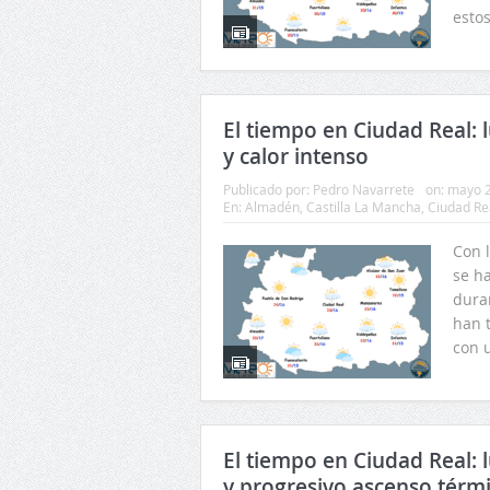
estos
El tiempo en Ciudad Real: 
y calor intenso
Publicado por:
Pedro Navarrete
on:
mayo 2
En:
Almadén
,
Castilla La Mancha
,
Ciudad Re
Con 
se h
duran
han 
con 
El tiempo en Ciudad Real: 
y progresivo ascenso térm