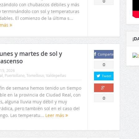
0
zándolo con chubascos débiles y más
 y terminándolo con sol y temperaturas
ables. El comienzo de la última s...
 más
¡D
lunes y martes de sol y
Comparte
 ascenso
0
15, 2026
al
,
Puertollano
,
Tomelloso
,
Valdepeñas
Tweet
 fin de semana hemos tenido un tiempo
ble en la provincia de Ciudad Real, con
Comparte
0
s, alguna lluvia muy débil y muy
ádica, pero también sol en el caso del
ngo. Las temperatu...
Leer más