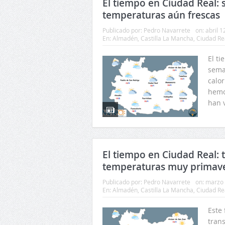
El tiempo en Ciudad Real: s
temperaturas aún frescas
Publicado por:
Pedro Navarrete
on:
abril 1
En:
Almadén
,
Castilla La Mancha
,
Ciudad Re
El t
seman
calor
hemo
han 
El tiempo en Ciudad Real: 
temperaturas muy primave
Publicado por:
Pedro Navarrete
on:
marzo 
En:
Almadén
,
Castilla La Mancha
,
Ciudad Re
Este
tran