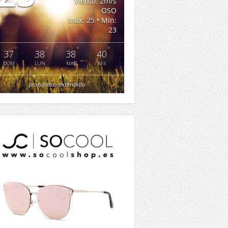
Viento: 2m/s
OSO
Máx: 25 • Mín:
23
°
°
°
°
37
38
38
40
DOM
LUN
MAR
MIE
pronóstico extendido