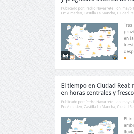
Publicado por:
Pedro Navarrete
on:
mayo 1
En:
Almadén
,
Castilla La Mancha
,
Ciudad Re
Tras
provi
en la
inest
desp
El tiempo en Ciudad Real: 
en horas centrales y fresco
Publicado por:
Pedro Navarrete
on:
mayo 1
En:
Almadén
,
Castilla La Mancha
,
Ciudad Re
El i
ambi
lluvi