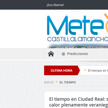
¡Escríbeme!
Predicciones
a estabilidad con temperaturas en ascenso
ÚLTIMA HORA
El tiempo en Ciudad Real:
INICIO
EL TIEMPO
El tiempo en Ciudad Real: 
calor plenamente veranie