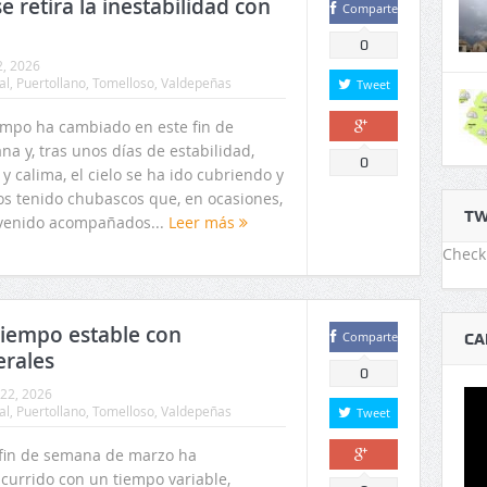
e retira la inestabilidad con
Comparte
0
2, 2026
al
,
Puertollano
,
Tomelloso
,
Valdepeñas
Tweet
iempo ha cambiado en este fin de
a y, tras unos días de estabilidad,
Comparte
0
 y calima, el cielo se ha ido cubriendo y
s tenido chubascos que, en ocasiones,
TW
venido acompañados...
Leer más
Check 
tiempo estable con
Comparte
CA
rales
0
22, 2026
al
,
Puertollano
,
Tomelloso
,
Valdepeñas
Tweet
 fin de semana de marzo ha
scurrido con un tiempo variable,
Comparte