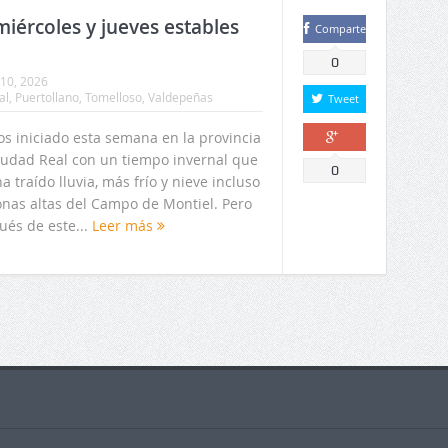
miércoles y jueves estables
Comparte
0
10, 2026
al
,
Puertollano
,
Tomelloso
,
Valdepeñas
Tweet
s iniciado esta semana en la provincia
iudad Real con un tiempo invernal que
Comparte
0
a traído lluvia, más frío y nieve incluso
onas altas del Campo de Montiel. Pero
ués de este...
Leer más