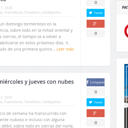
0
PA
7, 2026
al
,
Puertollano
,
Tomelloso
,
Valdepeñas
Tweet
 un domingo tormentoso en la
ncia, sobre todo en la mitad oriental y
Comparte
0
s sierras, el tiempo va a volver a
abilizarse en estos próximos días. Y,
ués de una primera quince...
Leer más
miércoles y jueves con nubes
Comparte
0
2, 2026
al
,
Puertollano
,
Tomelloso
,
Valdepeñas
Tweet
nicio de semana ha transcurrido con
ente nuboso e incluso con alguna
Comparte
0
a débil, sobre todo en sierras del norte.