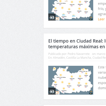
empe
frío,
agrad
Leer
El tiempo en Ciudad Real: 
temperaturas máximas en
Publicado por:
Pedro Navarrete
on:
marzo 
En:
Almadén
,
Castilla La Mancha
,
Ciudad Re
Este
varia
nube
espor
domi