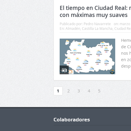
El tiempo en Ciudad Real: 
con máximas muy suaves
Publicado por:
Pedro Navarrete
on:
marzo 
En:
Almadén
,
Castilla La Mancha
,
Ciudad Re
Hemo
de C
nos h
en z
desp
1
2
3
4
5
Colaboradores