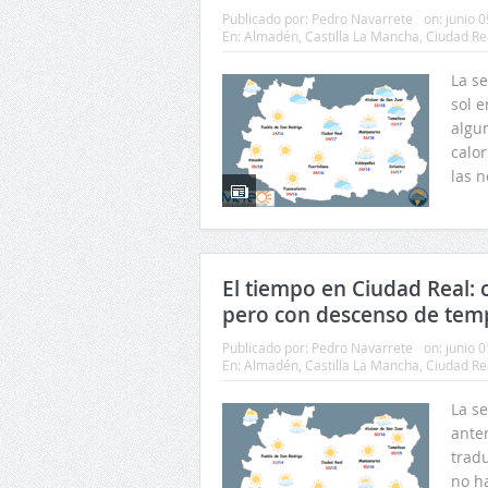
Publicado por:
Pedro Navarrete
on:
junio 0
En:
Almadén
,
Castilla La Mancha
,
Ciudad Re
La s
sol e
algu
calor
las 
El tiempo en Ciudad Real: c
pero con descenso de tem
Publicado por:
Pedro Navarrete
on:
junio 0
En:
Almadén
,
Castilla La Mancha
,
Ciudad Re
La s
ante
tradu
no h