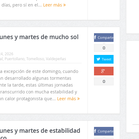
 días, pero sí en el...
Leer más
lunes y martes de mucho sol
Comparte
0
4, 2026
al
,
Puertollano
,
Tomelloso
,
Valdepeñas
Tweet
la excepción de este domingo, cuando
an desarrollado algunas tormentas
Comparte
0
te la tarde, estas últimas jornadas
transcurrido con mucha estabilidad y
un calor protagonista que...
Leer más
lunes y martes de estabilidad
Comparte
ico