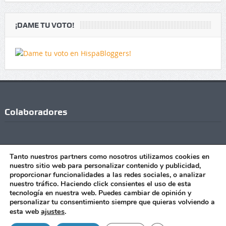
¡DAME TU VOTO!
Colaboradores
Tanto nuestros partners como nosotros utilizamos cookies en
nuestro sitio web para personalizar contenido y publicidad,
proporcionar funcionalidades a las redes sociales, o analizar
nuestro tráfico. Haciendo click consientes el uso de esta
tecnología en nuestra web. Puedes cambiar de opinión y
personalizar tu consentimiento siempre que quieras volviendo a
Copyright © Todos los Derechos Reservados - 2021 |Realizado
ajustes
.
esta web
con
por
Manu Jiménez
|
Publicidad
|
Contacto