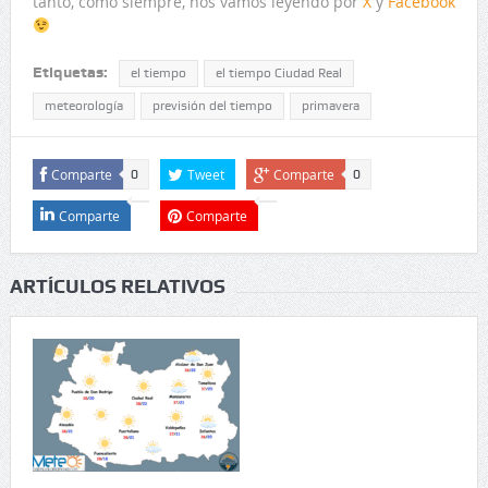
tanto, como siempre, nos vamos leyendo por
X
y
Facebook
Etiquetas:
el tiempo
el tiempo Ciudad Real
meteorología
previsión del tiempo
primavera
Comparte
Tweet
Comparte
0
0
Comparte
Comparte
ARTÍCULOS RELATIVOS