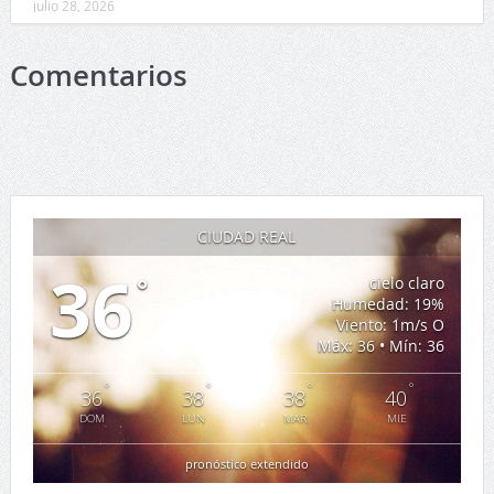
julio 28, 2026
Comentarios
CIUDAD REAL
36
°
cielo claro
Humedad: 19%
Viento: 1m/s O
Máx: 36 • Mín: 36
°
°
°
°
36
38
38
40
DOM
LUN
MAR
MIE
pronóstico extendido