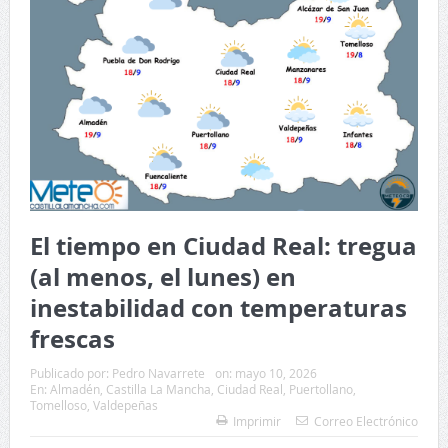
El tiempo en Ciudad Real: tregua
(al menos, el lunes) en
inestabilidad con temperaturas
frescas
Publicado por:
Pedro Navarrete
on:
mayo 10, 2026
En:
Almadén
,
Castilla La Mancha
,
Ciudad Real
,
Puertollano
,
Tomelloso
,
Valdepeñas
Imprimir
Correo Electrónico