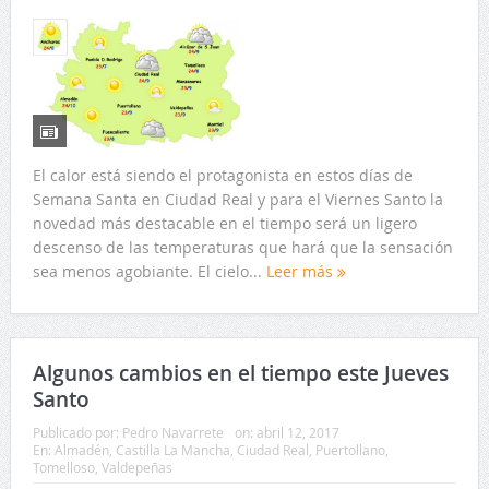
El calor está siendo el protagonista en estos días de
Semana Santa en Ciudad Real y para el Viernes Santo la
novedad más destacable en el tiempo será un ligero
descenso de las temperaturas que hará que la sensación
sea menos agobiante. El cielo...
Leer más
Algunos cambios en el tiempo este Jueves
Santo
Publicado por:
Pedro Navarrete
on:
abril 12, 2017
En:
Almadén
,
Castilla La Mancha
,
Ciudad Real
,
Puertollano
,
Tomelloso
,
Valdepeñas