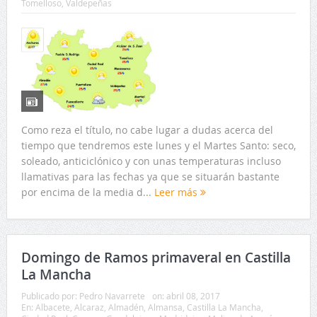
Tomelloso
,
Valdepeñas
Como reza el título, no cabe lugar a dudas acerca del
tiempo que tendremos este lunes y el Martes Santo: seco,
soleado, anticiclónico y con unas temperaturas incluso
llamativas para las fechas ya que se situarán bastante
por encima de la media d...
Leer más
Domingo de Ramos primaveral en Castilla
La Mancha
Publicado por:
Pedro Navarrete
on:
abril 08, 2017
En:
Albacete
,
Alcaraz
,
Almadén
,
Almansa
,
Castilla La Mancha
,