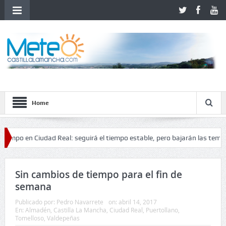
Home
 en Ciudad Real: seguirá el tiempo estable, pero bajarán las temperatura
bilidad
Sin cambios de tiempo para el fin de
semana
Publicado por:
Pedro Navarrete
on:
abril 14, 2017
En:
Almadén
,
Castilla La Mancha
,
Ciudad Real
,
Puertollano
,
Tomelloso
,
Valdepeñas