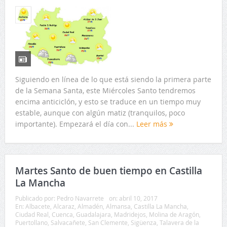
Siguiendo en línea de lo que está siendo la primera parte
de la Semana Santa, este Miércoles Santo tendremos
encima anticiclón, y esto se traduce en un tiempo muy
estable, aunque con algún matiz (tranquilos, poco
importante). Empezará el día con...
Leer más
Martes Santo de buen tiempo en Castilla
La Mancha
Publicado por:
Pedro Navarrete
on:
abril 10, 2017
En:
Albacete
,
Alcaraz
,
Almadén
,
Almansa
,
Castilla La Mancha
,
Ciudad Real
,
Cuenca
,
Guadalajara
,
Madridejos
,
Molina de Aragón
,
Puertollano
,
Salvacañete
,
San Clemente
,
Sigüenza
,
Talavera de la