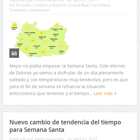
En:
Almadén
,
Castilla La Mancha
,
Ciudad Real
,
Puertollano
,
Tomelloso
,
Valdepeñas
Mejor no podía empezar la Semana Santa. Este Viernes
de Dolores ya vamos a disfrutar de un día plenamente
soleado y con temperaturas muy benévolas, pero es que
para el fin de semana se refuerza la situación
anticiclónica que tenemos y el tiempo...
Leer más
Nuevo cambio de tendencia del tiempo
para Semana Santa
Publicado por:
Pedro Navarrete
on:
abril 05, 2017