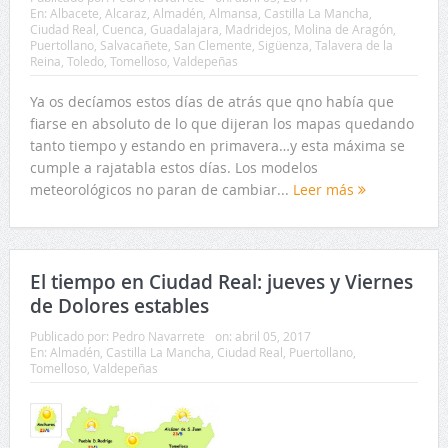
En:
Albacete
,
Alcaraz
,
Almadén
,
Almansa
,
Castilla La Mancha
,
Ciudad Real
,
Cuenca
,
Guadalajara
,
Madridejos
,
Molina de Aragón
,
Puertollano
,
Salvacañete
,
San Clemente
,
Sigüenza
,
Talavera de la
Reina
,
Toledo
,
Tomelloso
,
Valdepeñas
Ya os decíamos estos días de atrás que qno había que
fiarse en absoluto de lo que dijeran los mapas quedando
tanto tiempo y estando en primavera…y esta máxima se
cumple a rajatabla estos días. Los modelos
meteorológicos no paran de cambiar...
Leer más
El tiempo en Ciudad Real: jueves y Viernes
de Dolores estables
Publicado por:
Pedro Navarrete
on:
abril 05, 2017
En:
Almadén
,
Castilla La Mancha
,
Ciudad Real
,
Puertollano
,
Tomelloso
,
Valdepeñas