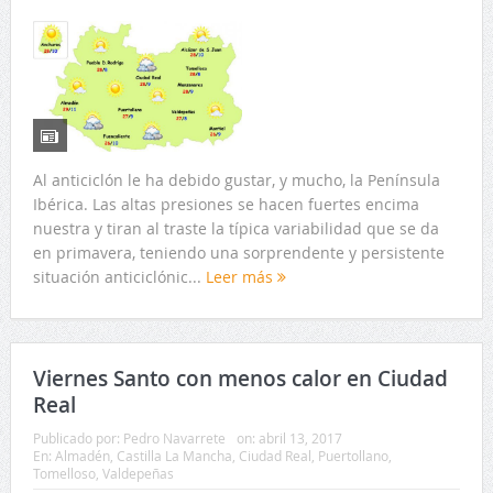
Al anticiclón le ha debido gustar, y mucho, la Península
Ibérica. Las altas presiones se hacen fuertes encima
nuestra y tiran al traste la típica variabilidad que se da
en primavera, teniendo una sorprendente y persistente
situación anticiclónic...
Leer más
Viernes Santo con menos calor en Ciudad
Real
Publicado por:
Pedro Navarrete
on:
abril 13, 2017
En:
Almadén
,
Castilla La Mancha
,
Ciudad Real
,
Puertollano
,
Tomelloso
,
Valdepeñas