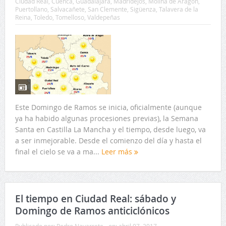
Ciudad Real
,
Cuenca
,
Guadalajara
,
Madridejos
,
Molina de Aragón
,
Puertollano
,
Salvacañete
,
San Clemente
,
Sigüenza
,
Talavera de la
Reina
,
Toledo
,
Tomelloso
,
Valdepeñas
Este Domingo de Ramos se inicia, oficialmente (aunque
ya ha habido algunas procesiones previas), la Semana
Santa en Castilla La Mancha y el tiempo, desde luego, va
a ser inmejorable. Desde el comienzo del día y hasta el
final el cielo se va a ma...
Leer más
El tiempo en Ciudad Real: sábado y
Domingo de Ramos anticiclónicos
Publicado por:
Pedro Navarrete
on:
abril 07, 2017