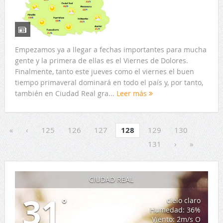
Empezamos ya a llegar a fechas importantes para mucha
gente y la primera de ellas es el Viernes de Dolores.
Finalmente, tanto este jueves como el viernes el buen
tiempo primaveral dominará en todo el país y, por tanto,
también en Ciudad Real gra...
Leer más
«
‹
125
126
127
128
129
130
131
›
»
CIUDAD REAL
31
°
cielo claro
Humedad: 36%
Viento: 2m/s O