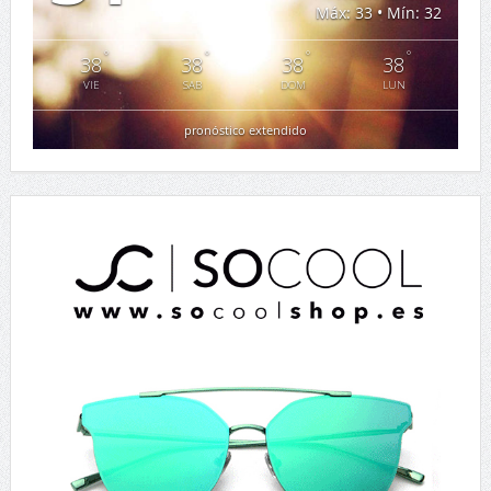
Máx: 33 • Mín: 32
°
°
°
°
38
38
38
38
VIE
SAB
DOM
LUN
pronóstico extendido