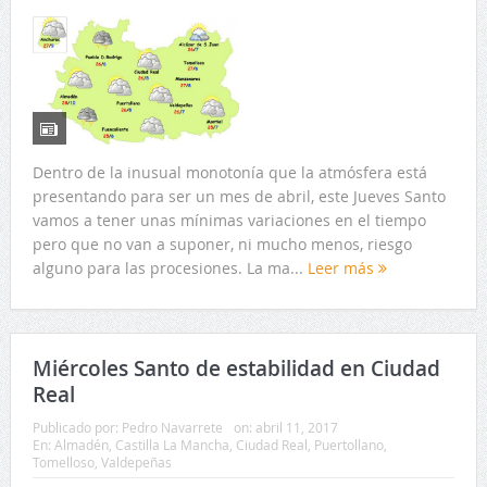
Dentro de la inusual monotonía que la atmósfera está
presentando para ser un mes de abril, este Jueves Santo
vamos a tener unas mínimas variaciones en el tiempo
pero que no van a suponer, ni mucho menos, riesgo
alguno para las procesiones. La ma...
Leer más
Miércoles Santo de estabilidad en Ciudad
Real
Publicado por:
Pedro Navarrete
on:
abril 11, 2017
En:
Almadén
,
Castilla La Mancha
,
Ciudad Real
,
Puertollano
,
Tomelloso
,
Valdepeñas