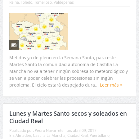
Reina
,
Toledo
,
Tomelloso
,
Valdepeñas
Metidos ya de pleno en la Semana Santa, para este
Martes Santo la comunidad autónoma de Castilla La
Mancha no va a tener ningún sobresalto meteorológico y
se van a poder celebrar las procesiones sin ingún
problema. El cielo estará despejado dura...
Leer más
Lunes y Martes Santo secos y soleados en
Ciudad Real
Publicado por:
Pedro Navarrete
on:
abril 09, 2017
En:
Almadén
,
Castilla La Mancha
,
Ciudad Real
,
Puertollano
,