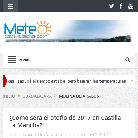
Menú
 seguirá el tiempo estable, pero bajarán las temperaturas
El tiempo e
INICIO
GUADALAJARA
MOLINA DE ARAGÓN
¿Cómo será el otoño de 2017 en Castilla
La Mancha?
Publicado por:
Pedro Navarrete
on:
septiembre 01, 2017