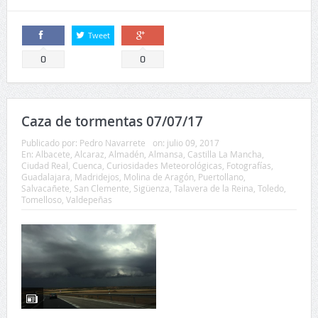
Caza de tormentas 07/07/17
Publicado por:
Pedro Navarrete
on:
julio 09, 2017
En:
Albacete
,
Alcaraz
,
Almadén
,
Almansa
,
Castilla La Mancha
,
Ciudad Real
,
Cuenca
,
Curiosidades Meteorológicas
,
Fotografías
,
Guadalajara
,
Madridejos
,
Molina de Aragón
,
Puertollano
,
Salvacañete
,
San Clemente
,
Sigüenza
,
Talavera de la Reina
,
Toledo
,
Tomelloso
,
Valdepeñas
El viernes 07 de julio una DANA removía la atmósfera en
muchos puntos del interior de la Península Ibérica con
tormentas que fueron bastante importantes por la
cantidad de agua que dejaron y...
Leer más