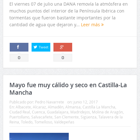
Tweet
Comparte
Comparte
0
0
Mayo fue muy cálido y seco en Castilla-La
Mancha
Publicado por:
Pedro Navarrete
on:
junio 12, 2017
En:
Albacete
,
Alcaraz
,
Almadén
,
Almansa
,
Castilla La Mancha
,
Ciudad Real
,
Cuenca
,
Guadalajara
,
Madridejos
,
Molina de Aragón
,
Puertollano
,
Salvacañete
,
San Clemente
,
Sigüenza
,
Talavera de la
Reina
,
Toledo
,
Tomelloso
,
Valdepeñas