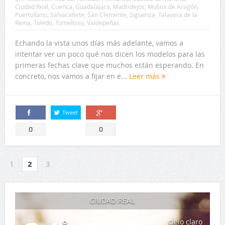
intentar ver un poco qué nos dicen los modelos para las
primeras fechas clave que muchos están esperando. En
concreto, nos vamos a fijar en e...
Leer más
Tweet
Comparte
Comparte
0
0
1
2
3
CIUDAD REAL
24
°
cielo claro
Humedad: 46%
Viento: 1m/s OSO
Máx: 24 • Mín: 24
°
°
°
°
38
37
38
38