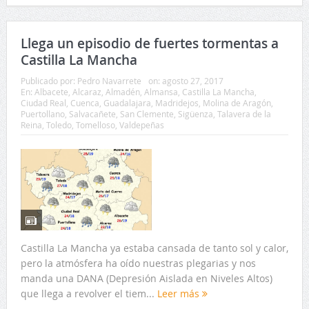
Publicado por:
Pedro Navarrete
on:
agosto 27, 2017
En:
Albacete
,
Alcaraz
,
Almadén
,
Almansa
,
Castilla La Mancha
,
Ciudad Real
,
Cuenca
,
Guadalajara
,
Madridejos
,
Molina de Aragón
,
Puertollano
,
Salvacañete
,
San Clemente
,
Sigüenza
,
Talavera de la
Reina
,
Toledo
,
Tomelloso
,
Valdepeñas
Castilla La Mancha ya estaba cansada de tanto sol y calor,
pero la atmósfera ha oído nuestras plegarias y nos
manda una DANA (Depresión Aislada en Niveles Altos)
que llega a revolver el tiem...
Leer más
Tweet
Comparte
Comparte
0
0