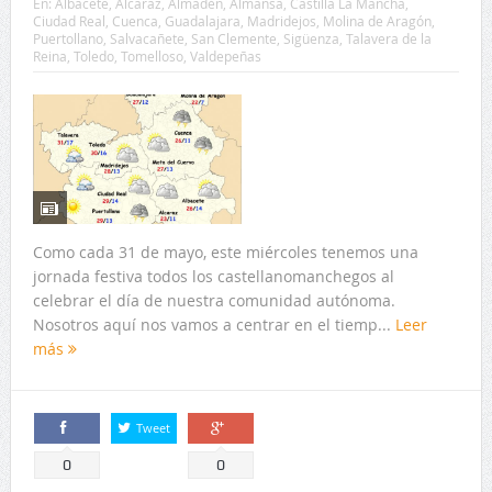
Como cada 31 de mayo, este miércoles tenemos una
jornada festiva todos los castellanomanchegos al
celebrar el día de nuestra comunidad autónoma.
Nosotros aquí nos vamos a centrar en el tiemp...
Leer
más
Tweet
Comparte
Comparte
0
0
Regresa el frío, e incluso la nieve, a
Castilla-La Mancha