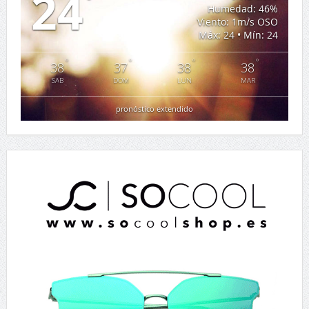
SAB
DOM
LUN
MAR
pronóstico extendido