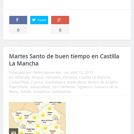
0
0
Martes Santo de buen tiempo en Castilla
La Mancha
Publicado por:
Pedro Navarrete
on:
abril 10, 2017
En:
Albacete
,
Alcaraz
,
Almadén
,
Almansa
,
Castilla La Mancha
,
Ciudad Real
,
Cuenca
,
Guadalajara
,
Madridejos
,
Molina de Aragón
,
Puertollano
,
Salvacañete
,
San Clemente
,
Sigüenza
,
Talavera de la
Reina
,
Toledo
,
Tomelloso
,
Valdepeñas
Metidos ya de pleno en la Semana Santa, para este
Martes Santo la comunidad autónoma de Castilla La
Mancha no va a tener ningún sobresalto meteorológico y