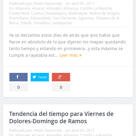
Ya os decíamos estos días de atrás que qno había que
fiarse en absoluto de lo que dijeran los mapas quedando
tanto tiempo y estando en primavera…y esta máxima se
cumple a rajatabla est...
Leer más
Tweet
Comparte
Comparte
0
0
Tendencia del tiempo para Viernes de
Dolores-Domingo de Ramos
Publicado por:
Pedro Navarrete
on:
abril 03, 2017
En:
Albacete
,
Alcaraz
,
Almadén
,
Almansa
,
Castilla La Mancha
,
Ciudad Real
,
Cuenca
,
Guadalajara
,
Madridejos
,
Molina de Aragón
,
Puertollano
,
Salvacañete
,
San Clemente
,
Sigüenza
,
Talavera de la
Reina
,
Toledo
,
Tomelloso
,
Valdepeñas
Echando la vista unos días más adelante, vamos a