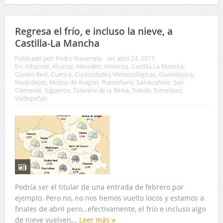
Publicado por:
Pedro Navarrete
on:
abril 24, 2017
En:
Albacete
,
Alcaraz
,
Almadén
,
Almansa
,
Castilla La Mancha
,
Ciudad Real
,
Cuenca
,
Curiosidades Meteorológicas
,
Guadalajara
,
Madridejos
,
Molina de Aragón
,
Puertollano
,
Salvacañete
,
San
Clemente
,
Sigüenza
,
Talavera de la Reina
,
Toledo
,
Tomelloso
,
Valdepeñas
Podría ser el titular de una entrada de febrero por
ejemplo. Pero no, no nos hemos vuelto locos y estamos a
finales de abril pero…efectivamente, el frío e incluso algo
de nieve vuelven...
Leer más
Tweet
Comparte
Comparte