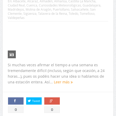
En:
Albacete
,
Alcaraz
,
Almadén
,
Almansa
,
Castilla La Mancha
,
Ciudad Real
,
Cuenca
,
Curiosidades Meteorológicas
,
Guadalajara
,
Madridejos
,
Molina de Aragón
,
Puertollano
,
Salvacañete
,
San
Clemente
,
Sigüenza
,
Talavera de la Reina
,
Toledo
,
Tomelloso
,
Valdepeñas
Si muchas veces afirmar el tiempo a una semana es
tremendamente difícil (incluso, según que ocasión, a 24
horas…), pues os podéis hacer una idea si hablamos de
una estación entera. Así...
Leer más
Tweet
Comparte
Comparte
0
0
Llega un episodio de fuertes tormentas a
Castilla La Mancha