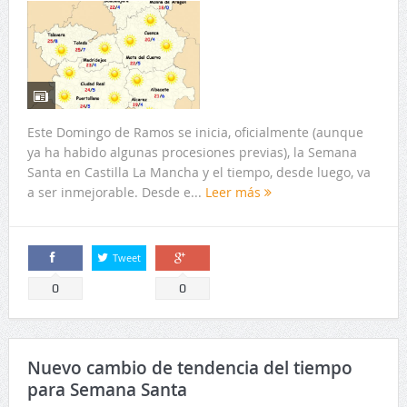
Este Domingo de Ramos se inicia, oficialmente (aunque
ya ha habido algunas procesiones previas), la Semana
Santa en Castilla La Mancha y el tiempo, desde luego, va
a ser inmejorable. Desde e...
Leer más
Tweet
Comparte
Comparte
0
0
Nuevo cambio de tendencia del tiempo
para Semana Santa
Publicado por:
Pedro Navarrete
on:
abril 05, 2017
En:
Albacete
,
Alcaraz
,
Almadén
,
Almansa
,
Castilla La Mancha
,
Ciudad Real
,
Cuenca
,
Guadalajara
,
Madridejos
,
Molina de Aragón
,
Puertollano
,
Salvacañete
,
San Clemente
,
Sigüenza
,
Talavera de la
Reina
,
Toledo
,
Tomelloso
,
Valdepeñas