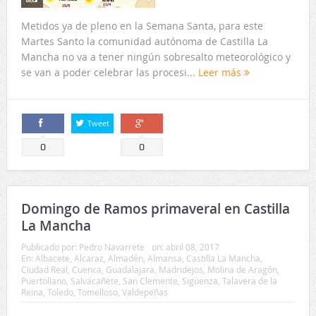
se van a poder celebrar las procesi...
Leer más
Tweet
Comparte
Comparte
0
0
Domingo de Ramos primaveral en Castilla
La Mancha
Publicado por:
Pedro Navarrete
on:
abril 08, 2017
En:
Albacete
,
Alcaraz
,
Almadén
,
Almansa
,
Castilla La Mancha
,
Ciudad Real
,
Cuenca
,
Guadalajara
,
Madridejos
,
Molina de Aragón
,
Puertollano
,
Salvacañete
,
San Clemente
,
Sigüenza
,
Talavera de la
Reina
,
Toledo
,
Tomelloso
,
Valdepeñas