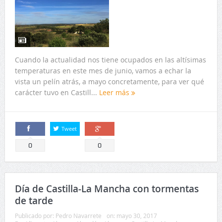
Cuando la actualidad nos tiene ocupados en las altísimas
temperaturas en este mes de junio, vamos a echar la
vista un pelín atrás, a mayo concretamente, para ver qué
carácter tuvo en Castill...
Leer más
Tweet
Comparte
Comparte
0
0
Día de Castilla-La Mancha con tormentas
de tarde
Publicado por:
Pedro Navarrete
on:
mayo 30, 2017
En:
Albacete
,
Alcaraz
,
Almadén
,
Almansa
,
Castilla La Mancha
,
Ciudad Real
,
Cuenca
,
Guadalajara
,
Madridejos
,
Molina de Aragón
,
Puertollano
,
Salvacañete
,
San Clemente
,
Sigüenza
,
Talavera de la
Reina
,
Toledo
,
Tomelloso
,
Valdepeñas