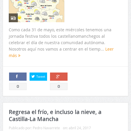
Como cada 31 de mayo, este miércoles tenemos una
jornada festiva todos los castellanomanchegos al
celebrar el día de nuestra comunidad autónoma.
Nosotros aquí nos vamos a centrar en el tiemp...
Leer
más
Tweet
Comparte
Comparte
0
0
Regresa el frío, e incluso la nieve, a
Castilla-La Mancha
Publicado por:
Pedro Navarrete
on:
abril 24, 2017