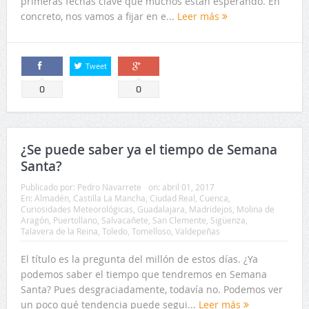
primeras fechas clave que muchos están esperando. En
concreto, nos vamos a fijar en e...
Leer más
Tweet
Comparte
Comparte
0
0
¿Se puede saber ya el tiempo de Semana
Santa?
Publicado por:
Pedro Navarrete
on:
abril 01, 2017
En:
Almadén
,
Castilla La Mancha
,
Ciudad Real
,
Cuenca
,
Curiosidades Meteorológicas
,
Guadalajara
,
Madridejos
,
Molina de
Aragón
,
Puertollano
,
Salvacañete
,
San Clemente
,
Sigüenza
,
Talavera de la Reina
,
Toledo
,
Tomelloso
,
Valdepeñas
El título es la pregunta del millón de estos días. ¿Ya
podemos saber el tiempo que tendremos en Semana
Santa? Pues desgraciadamente, todavía no. Podemos ver
un poco qué tendencia puede segui...
Leer más