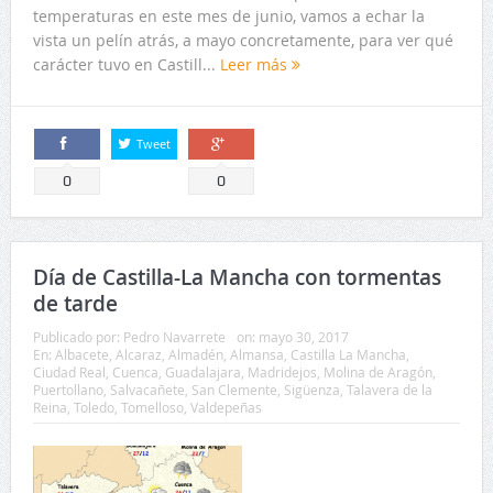
temperaturas en este mes de junio, vamos a echar la
vista un pelín atrás, a mayo concretamente, para ver qué
carácter tuvo en Castill...
Leer más
Tweet
Comparte
Comparte
0
0
Día de Castilla-La Mancha con tormentas
de tarde
Publicado por:
Pedro Navarrete
on:
mayo 30, 2017
En:
Albacete
,
Alcaraz
,
Almadén
,
Almansa
,
Castilla La Mancha
,
Ciudad Real
,
Cuenca
,
Guadalajara
,
Madridejos
,
Molina de Aragón
,
Puertollano
,
Salvacañete
,
San Clemente
,
Sigüenza
,
Talavera de la
Reina
,
Toledo
,
Tomelloso
,
Valdepeñas