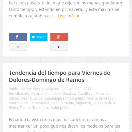
fiarse en absoluto de lo que dijeran los mapas quedando
tanto tiempo y estando en primavera…y esta máxima se
cumple a rajatabla est...
Leer más
Tweet
Comparte
Comparte
0
0
Tendencia del tiempo para Viernes de
Dolores-Domingo de Ramos
Publicado por:
Pedro Navarrete
on:
abril 03, 2017
En:
Albacete
,
Alcaraz
,
Almadén
,
Almansa
,
Castilla La Mancha
,
Ciudad Real
,
Cuenca
,
Guadalajara
,
Madridejos
,
Molina de Aragón
,
Puertollano
,
Salvacañete
,
San Clemente
,
Sigüenza
,
Talavera de la
Reina
,
Toledo
,
Tomelloso
,
Valdepeñas
Echando la vista unos días más adelante, vamos a
intentar ver un poco qué nos dicen los modelos para las