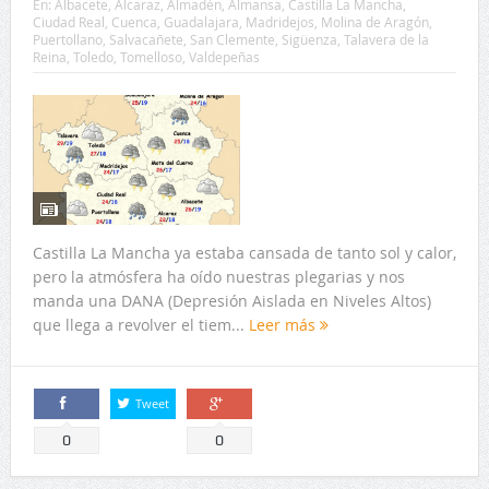
En:
Albacete
,
Alcaraz
,
Almadén
,
Almansa
,
Castilla La Mancha
,
Ciudad Real
,
Cuenca
,
Guadalajara
,
Madridejos
,
Molina de Aragón
,
Puertollano
,
Salvacañete
,
San Clemente
,
Sigüenza
,
Talavera de la
Reina
,
Toledo
,
Tomelloso
,
Valdepeñas
Castilla La Mancha ya estaba cansada de tanto sol y calor,
pero la atmósfera ha oído nuestras plegarias y nos
manda una DANA (Depresión Aislada en Niveles Altos)
que llega a revolver el tiem...
Leer más
Tweet
Comparte
Comparte
0
0