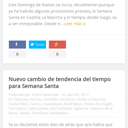
Este Domingo de Ramos se inicia, oficialmente (aunque
ya ha habido algunas procesiones previas), la Semana
Santa en Castilla La Mancha y el tiempo, desde luego, va
a ser inmejorable. Desde e...
Leer más
Tweet
Comparte
Comparte
0
0
Nuevo cambio de tendencia del tiempo
para Semana Santa
Publicado por:
Pedro Navarrete
on:
abril 05, 2017
En:
Albacete
,
Alcaraz
,
Almadén
,
Almansa
,
Castilla La Mancha
,
Ciudad Real
,
Cuenca
,
Guadalajara
,
Madridejos
,
Molina de Aragón
,
Puertollano
,
Salvacañete
,
San Clemente
,
Sigüenza
,
Talavera de la
Reina
,
Toledo
,
Tomelloso
,
Valdepeñas
Ya os decíamos estos días de atrás que qno había que