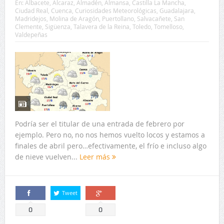
En:
Albacete
,
Alcaraz
,
Almadén
,
Almansa
,
Castilla La Mancha
,
Ciudad Real
,
Cuenca
,
Curiosidades Meteorológicas
,
Guadalajara
,
Madridejos
,
Molina de Aragón
,
Puertollano
,
Salvacañete
,
San
Clemente
,
Sigüenza
,
Talavera de la Reina
,
Toledo
,
Tomelloso
,
Valdepeñas
Podría ser el titular de una entrada de febrero por
ejemplo. Pero no, no nos hemos vuelto locos y estamos a
finales de abril pero…efectivamente, el frío e incluso algo
de nieve vuelven...
Leer más
Tweet
Comparte
Comparte
0
0