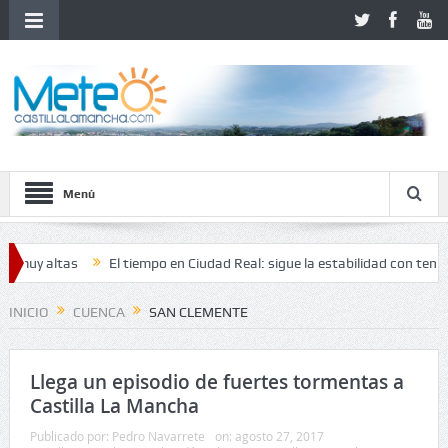
Menú
ltas
El tiempo en Ciudad Real: sigue la estabilidad con temperatura
INICIO
CUENCA
SAN CLEMENTE
Llega un episodio de fuertes tormentas a
Castilla La Mancha
Publicado por:
Pedro Navarrete
on:
agosto 27, 2017