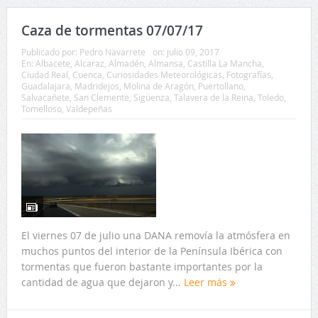
Caza de tormentas 07/07/17
Publicado por:
Pedro Navarrete
on:
julio 09, 2017
En:
Albacete
,
Alcaraz
,
Almadén
,
Almansa
,
Castilla La Mancha
,
Ciudad Real
,
Cuenca
,
Curiosidades Meteorológicas
,
Fotografías
,
Guadalajara
,
Madridejos
,
Molina de Aragón
,
Puertollano
,
Salvacañete
,
San Clemente
,
Sigüenza
,
Talavera de la Reina
,
Toledo
,
Tomelloso
,
Valdepeñas
El viernes 07 de julio una DANA removía la atmósfera en
muchos puntos del interior de la Península Ibérica con
tormentas que fueron bastante importantes por la
cantidad de agua que dejaron y...
Leer más