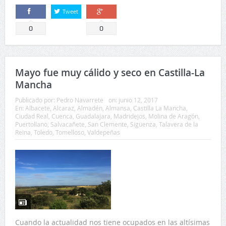
Tweet
Comparte
Comparte
0
0
Mayo fue muy cálido y seco en Castilla-La
Mancha
Publicado por:
Pedro Navarrete
on:
junio 12, 2017
En:
Albacete
,
Alcaraz
,
Almadén
,
Almansa
,
Castilla La Mancha
,
Ciudad Real
,
Cuenca
,
Guadalajara
,
Madridejos
,
Molina de Aragón
,
Puertollano
,
Salvacañete
,
San Clemente
,
Sigüenza
,
Talavera de la
Reina
,
Toledo
,
Tomelloso
,
Valdepeñas
Cuando la actualidad nos tiene ocupados en las altísimas