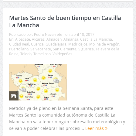
Martes Santo de buen tiempo en Castilla
La Mancha
Publicado por:
Pedro Navarrete
on:
abril 10, 2017
En:
Albacete
,
Alcaraz
,
Almadén
,
Almansa
,
Castilla La Mancha
,
Ciudad Real
,
Cuenca
,
Guadalajara
,
Madridejos
,
Molina de Aragón
,
Puertollano
,
Salvacañete
,
San Clemente
,
Sigüenza
,
Talavera de la
Reina
,
Toledo
,
Tomelloso
,
Valdepeñas
Metidos ya de pleno en la Semana Santa, para este
Martes Santo la comunidad autónoma de Castilla La
Mancha no va a tener ningún sobresalto meteorológico y
se van a poder celebrar las procesi...
Leer más