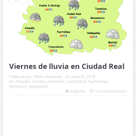
Viernes de lluvia en Ciudad Real
Publicado por:
Pedro Navarrete
on:
junio 07, 2018
En:
Almadén
,
Castilla La Mancha
,
Ciudad Real
,
Puertollano
,
Tomelloso
,
Valdepeñas
Imprimir
Correo Electrónico