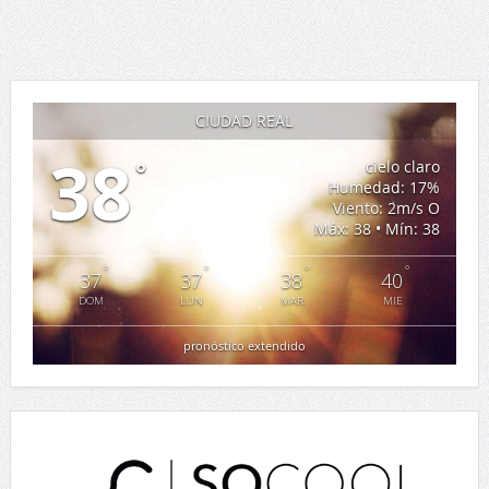
CIUDAD REAL
38
°
cielo claro
Humedad: 17%
Viento: 2m/s O
Máx: 38 • Mín: 38
°
°
°
°
37
37
38
40
DOM
LUN
MAR
MIE
pronóstico extendido