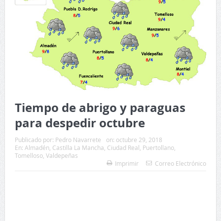
Tiempo de abrigo y paraguas
para despedir octubre
Publicado por:
Pedro Navarrete
on:
octubre 29, 2018
En:
Almadén
,
Castilla La Mancha
,
Ciudad Real
,
Puertollano
,
Tomelloso
,
Valdepeñas
Imprimir
Correo Electrónico