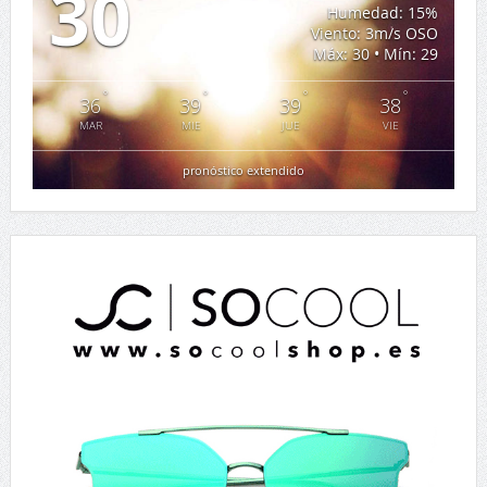
30
Humedad: 15%
Viento: 3m/s OSO
Máx: 30 • Mín: 29
°
°
°
°
36
39
39
38
MAR
MIE
JUE
VIE
pronóstico extendido