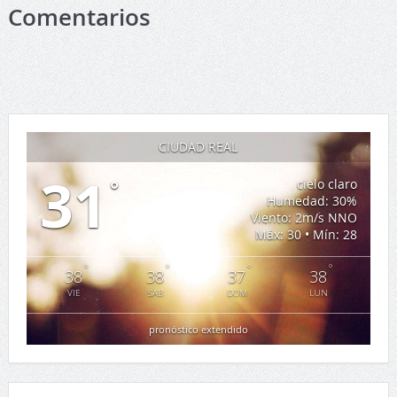
Comentarios
CIUDAD REAL
31
°
cielo claro
Humedad: 30%
Viento: 2m/s NNO
Máx: 30 • Mín: 28
°
°
°
°
38
38
37
38
VIE
SAB
DOM
LUN
pronóstico extendido