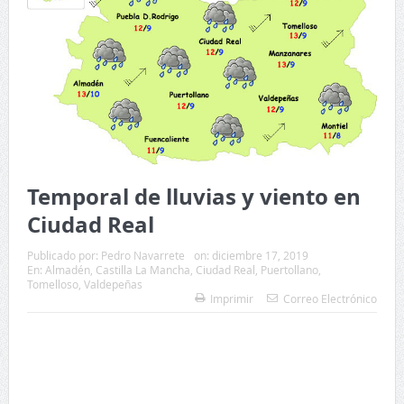
Temporal de lluvias y viento en
Ciudad Real
Publicado por:
Pedro Navarrete
on:
diciembre 17, 2019
En:
Almadén
,
Castilla La Mancha
,
Ciudad Real
,
Puertollano
,
Tomelloso
,
Valdepeñas
Imprimir
Correo Electrónico