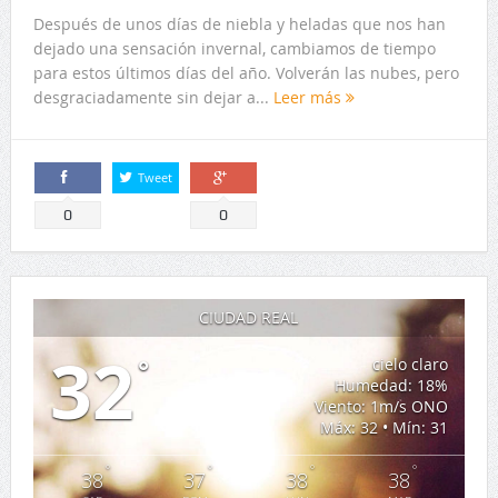
Después de unos días de niebla y heladas que nos han
dejado una sensación invernal, cambiamos de tiempo
para estos últimos días del año. Volverán las nubes, pero
desgraciadamente sin dejar a...
Leer más
Tweet
Comparte
Comparte
0
0
CIUDAD REAL
32
°
cielo claro
Humedad: 18%
Viento: 1m/s ONO
Máx: 32 • Mín: 31
°
°
°
°
38
37
38
38