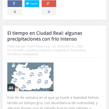
Tweet
Comparte
Comparte
0
0
El tiempo en Ciudad Real: algunas
precipitaciones con frío intenso
Publicado por:
Pedro Navarrete
on:
diciembre 21, 2025
En:
Almadén
,
Castilla La Mancha
,
Ciudad Real
,
Puertollano
,
Tomelloso
,
Valdepeñas
Este fin de semana en el que ya huele a Navidad hemos
tenido un tiempo gris, con abundancia de nubosidad, y
algunas lluvias que el sábado fueron más débiles y