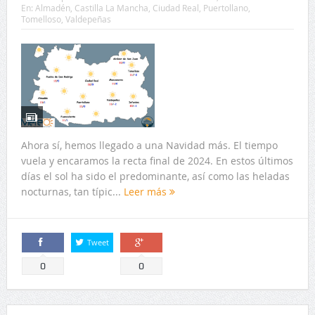
En:
Almadén
,
Castilla La Mancha
,
Ciudad Real
,
Puertollano
,
Tomelloso
,
Valdepeñas
Ahora sí, hemos llegado a una Navidad más. El tiempo
vuela y encaramos la recta final de 2024. En estos últimos
días el sol ha sido el predominante, así como las heladas
nocturnas, tan típic...
Leer más
Tweet
Comparte
Comparte
0
0