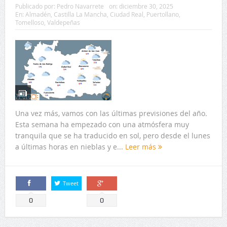
Publicado por:
Pedro Navarrete
on:
diciembre 30, 2025
En:
Almadén
,
Castilla La Mancha
,
Ciudad Real
,
Puertollano
,
Tomelloso
,
Valdepeñas
Una vez más, vamos con las últimas previsiones del año.
Esta semana ha empezado con una atmósfera muy
tranquila que se ha traducido en sol, pero desde el lunes
a últimas horas en nieblas y e...
Leer más
Tweet
Comparte
Comparte
0
0