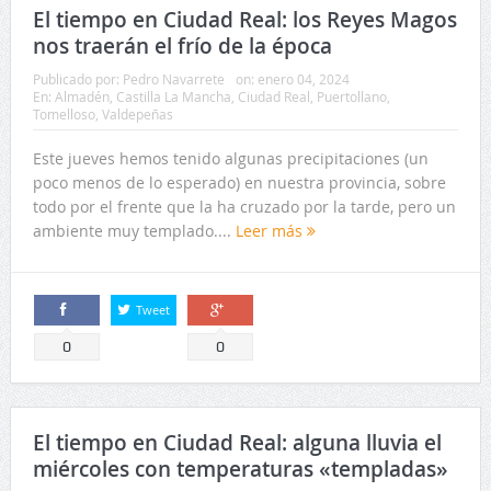
El tiempo en Ciudad Real: los Reyes Magos
nos traerán el frío de la época
Publicado por:
Pedro Navarrete
on:
enero 04, 2024
En:
Almadén
,
Castilla La Mancha
,
Ciudad Real
,
Puertollano
,
Tomelloso
,
Valdepeñas
Este jueves hemos tenido algunas precipitaciones (un
poco menos de lo esperado) en nuestra provincia, sobre
todo por el frente que la ha cruzado por la tarde, pero un
ambiente muy templado....
Leer más
Tweet
Comparte
Comparte
0
0
El tiempo en Ciudad Real: alguna lluvia el
miércoles con temperaturas «templadas»