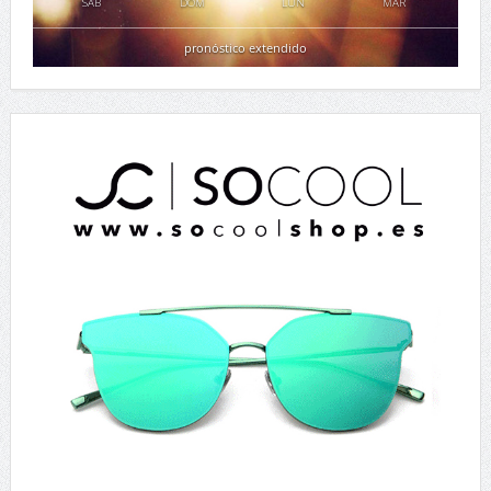
SAB
DOM
LUN
MAR
pronóstico extendido