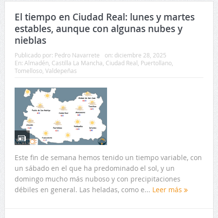
El tiempo en Ciudad Real: lunes y martes
estables, aunque con algunas nubes y
nieblas
Publicado por:
Pedro Navarrete
on:
diciembre 28, 2025
En:
Almadén
,
Castilla La Mancha
,
Ciudad Real
,
Puertollano
,
Tomelloso
,
Valdepeñas
Este fin de semana hemos tenido un tiempo variable, con
un sábado en el que ha predominado el sol, y un
domingo mucho más nuboso y con precipitaciones
débiles en general. Las heladas, como e...
Leer más