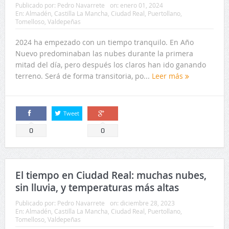
Publicado por:
Pedro Navarrete
on:
enero 01, 2024
En:
Almadén
,
Castilla La Mancha
,
Ciudad Real
,
Puertollano
,
Tomelloso
,
Valdepeñas
2024 ha empezado con un tiempo tranquilo. En Año
Nuevo predominaban las nubes durante la primera
mitad del día, pero después los claros han ido ganando
terreno. Será de forma transitoria, po...
Leer más
Tweet
Comparte
Comparte
0
0
El tiempo en Ciudad Real: muchas nubes,
sin lluvia, y temperaturas más altas
Publicado por:
Pedro Navarrete
on:
diciembre 28, 2023
En:
Almadén
,
Castilla La Mancha
,
Ciudad Real
,
Puertollano
,
Tomelloso
,
Valdepeñas