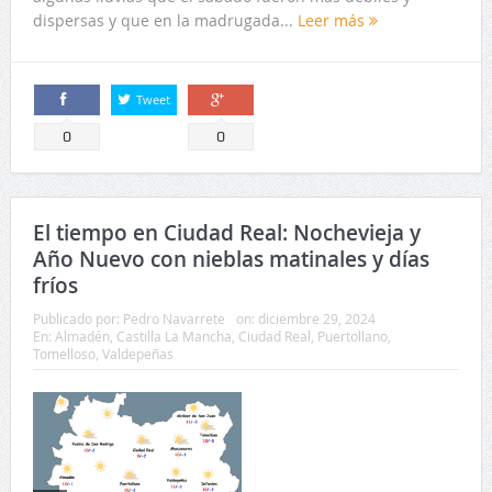
dispersas y que en la madrugada...
Leer más
Tweet
Comparte
Comparte
0
0
El tiempo en Ciudad Real: Nochevieja y
Año Nuevo con nieblas matinales y días
fríos
Publicado por:
Pedro Navarrete
on:
diciembre 29, 2024
En:
Almadén
,
Castilla La Mancha
,
Ciudad Real
,
Puertollano
,
Tomelloso
,
Valdepeñas