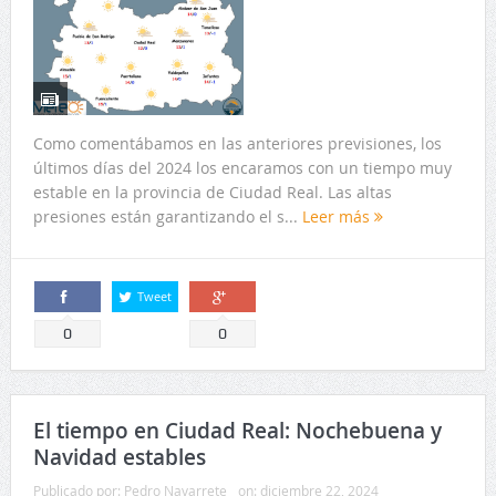
Como comentábamos en las anteriores previsiones, los
últimos días del 2024 los encaramos con un tiempo muy
estable en la provincia de Ciudad Real. Las altas
presiones están garantizando el s...
Leer más
Tweet
Comparte
Comparte
0
0
El tiempo en Ciudad Real: Nochebuena y
Navidad estables
Publicado por:
Pedro Navarrete
on:
diciembre 22, 2024