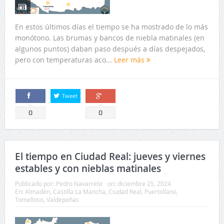
En estos últimos días el tiempo se ha mostrado de lo más
monótono. Las brumas y bancos de niebla matinales (en
algunos puntos) daban paso después a días despejados,
pero con temperaturas aco...
Leer más
Tweet
Comparte
Comparte
0
0
El tiempo en Ciudad Real: jueves y viernes
estables y con nieblas matinales
Publicado por:
Pedro Navarrete
on:
diciembre 25, 2024
En:
Almadén
,
Castilla La Mancha
,
Ciudad Real
,
Puertollano
,
Tomelloso
,
Valdepeñas