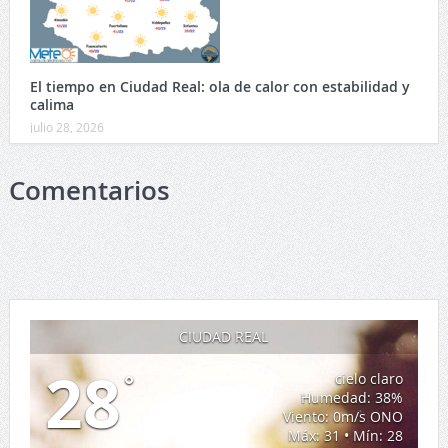
El tiempo en Ciudad Real: ola de calor con estabilidad y
calima
julio 28, 2026
Comentarios
CIUDAD REAL
28
°
cielo claro
Humedad: 38%
Viento: 0m/s ONO
Máx: 31 • Mín: 28