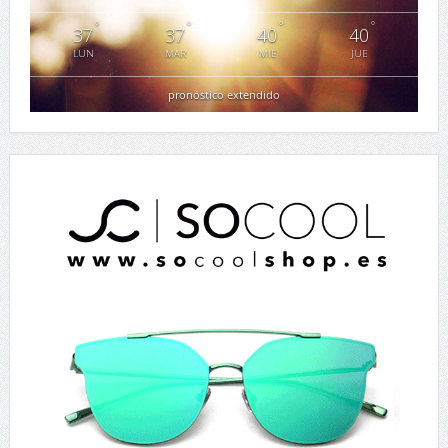
°
°
°
°
37
37
40
40
LUN
MAR
MIE
JUE
pronóstico extendido