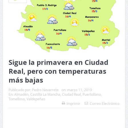
Sigue la primavera en Ciudad
Real, pero con temperaturas
más bajas
Publicado por:
Pedro Navarrete
on:
marzo 11, 2019
En:
Almadén
,
Castilla La Mancha
,
Ciudad Real
,
Puertollano
,
Tomelloso
,
Valdepeñas
Imprimir
Correo Electrónico