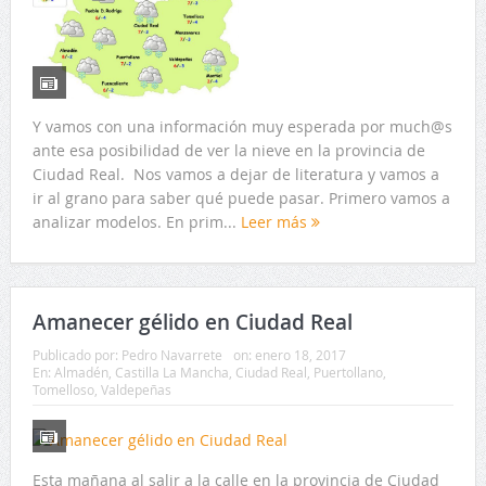
Y vamos con una información muy esperada por much@s
ante esa posibilidad de ver la nieve en la provincia de
Ciudad Real. Nos vamos a dejar de literatura y vamos a
ir al grano para saber qué puede pasar. Primero vamos a
analizar modelos. En prim...
Leer más
Amanecer gélido en Ciudad Real
Publicado por:
Pedro Navarrete
on:
enero 18, 2017
En:
Almadén
,
Castilla La Mancha
,
Ciudad Real
,
Puertollano
,
Tomelloso
,
Valdepeñas
Esta mañana al salir a la calle en la provincia de Ciudad