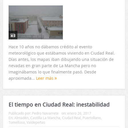
Hace 10 años no dábamos crédito al evento
meteorológico que estábamos viviendo en Ciudad Real.
Días antes, los mapas iban dibujando una situación de
nevadas en gran parte de La Mancha pero no
imaginábamos lo que finalmente pasó. Desde
aproximada...
Leer más
El tiempo en Ciudad Real: inestabilidad
Publicado por:
Pedro Navarrete
on:
enero 26, 2017
En:
Almadén
,
Castilla La Mancha
,
Ciudad Real
,
Puertollano
,
Tomelloso
,
Valdepeñas