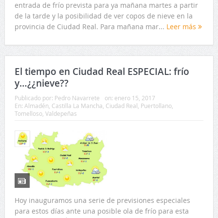
entrada de frío prevista para ya mañana martes a partir
de la tarde y la posibilidad de ver copos de nieve en la
provincia de Ciudad Real. Para mañana mar...
Leer más
El tiempo en Ciudad Real ESPECIAL: frío
y…¿¿nieve??
Publicado por:
Pedro Navarrete
on:
enero 15, 2017
En:
Almadén
,
Castilla La Mancha
,
Ciudad Real
,
Puertollano
,
Tomelloso
,
Valdepeñas
Hoy inauguramos una serie de previsiones especiales
para estos días ante una posible ola de frío para esta