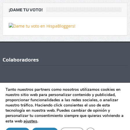
¡DAME TU VOTO!
Colaboradores
Tanto nuestros partners como nosotros utilizamos cookies en
nuestro sitio web para personalizar contenido y publicidad,
proporcionar funcionalidades a las redes sociales, o analizar
nuestro tráfico. Haciendo click consientes el uso de esta
tecnología en nuestra web. Puedes cambiar de opinión y
Copyright © Todos los Derechos Reservados - 2021 |Realizado
personalizar tu consentimiento siempre que quieras volviendo a
con
por
Manu Jiménez
|
Publicidad
|
Contacto
ajustes
.
esta web
Avisos legales
|
Política de Privacidad
|
Política de cookies