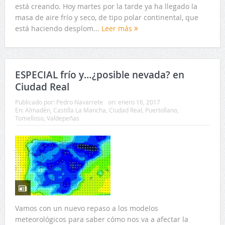
está creando. Hoy martes por la tarde ya ha llegado la
masa de aire frío y seco, de tipo polar continental, que
está haciendo desplom...
Leer más
ESPECIAL frío y…¿posible nevada? en
Ciudad Real
Publicado por:
Pedro Navarrete
on:
enero 16, 2017
En:
Almadén
,
Castilla La Mancha
,
Ciudad Real
,
Puertollano
,
Tomelloso
,
Valdepeñas
Vamos con un nuevo repaso a los modelos
meteorológicos para saber cómo nos va a afectar la