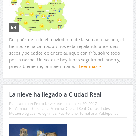
Después de todo el movimiento de la semana pasada, el
tiempo se ha calmado y nos está regalando unos días
secos y soleados de enero aunque con frío, sobre todo
por la noche. Un sol que hoy lunes seguirá brillando y,
previsiblemente, también maña...
Leer más
La nieve ha llegado a Ciudad Real
Publicado por:
Pedro Navarrete
on:
enero 20, 2017
En:
Almadén
,
Castilla La Mancha
,
Ciudad Real
,
Curiosidades
Meteorológicas
,
Fotografías
,
Puertollano
,
Tomelloso
,
Valdepeñas