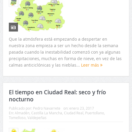
Que la atmósfera está empezando a despertar en
nuestra zona empieza a ser un hecho desde la semana
pasada cuando la inestabilidad comenzó con ya algunas
precipitaciones, muchas en forma de nieve, en vez de las
calmas anticiclónicas y las nieblas...
Leer más
El tiempo en Ciudad Real: seco y frío
nocturno
Publicado por:
Pedro Navarrete
on:
enero 23, 2017
En:
Almadén
,
Castilla La Mancha
,
Ciudad Real
,
Puertollano
,
Tomelloso
,
Valdepeñas