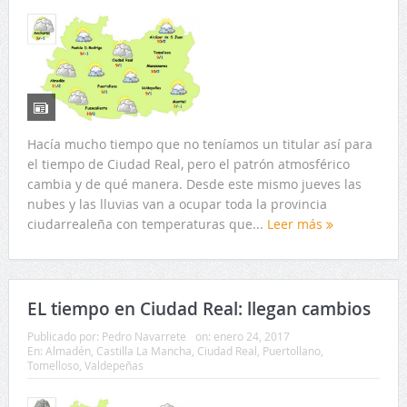
Hacía mucho tiempo que no teníamos un titular así para
el tiempo de Ciudad Real, pero el patrón atmosférico
cambia y de qué manera. Desde este mismo jueves las
nubes y las lluvias van a ocupar toda la provincia
ciudarrealeña con temperaturas que...
Leer más
EL tiempo en Ciudad Real: llegan cambios
Publicado por:
Pedro Navarrete
on:
enero 24, 2017
En:
Almadén
,
Castilla La Mancha
,
Ciudad Real
,
Puertollano
,
Tomelloso
,
Valdepeñas