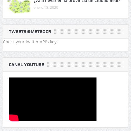
¿Va a nevar en la provincia de Ciudad Real?
enero 18, 2020
TWEETS @METEOCR
Check your twitter API's keys
CANAL YOUTUBE