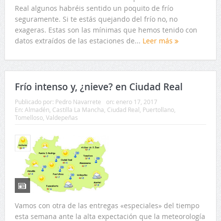
Real algunos habréis sentido un poquito de frío
seguramente. Si te estás quejando del frío no, no
exageras. Estas son las mínimas que hemos tenido con
datos extraídos de las estaciones de...
Leer más
Frío intenso y, ¿nieve? en Ciudad Real
Publicado por:
Pedro Navarrete
on:
enero 17, 2017
En:
Almadén
,
Castilla La Mancha
,
Ciudad Real
,
Puertollano
,
Tomelloso
,
Valdepeñas
Vamos con otra de las entregas «especiales» del tiempo
esta semana ante la alta expectación que la meteorología