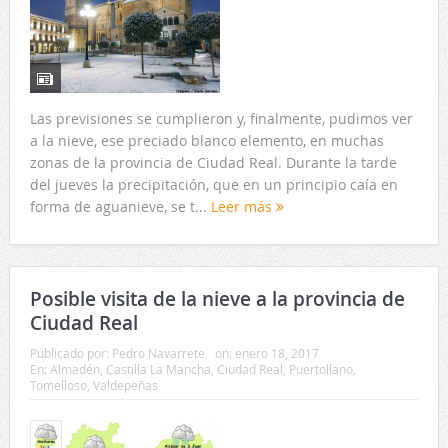
Las previsiones se cumplieron y, finalmente, pudimos ver
a la nieve, ese preciado blanco elemento, en muchas
zonas de la provincia de Ciudad Real. Durante la tarde
del jueves la precipitación, que en un principio caía en
forma de aguanieve, se t...
Leer más
Posible visita de la nieve a la provincia de
Ciudad Real
Publicado por:
Pedro Navarrete
on:
enero 18, 2017
En:
Almadén
,
Castilla La Mancha
,
Ciudad Real
,
Puertollano
,
Tomelloso
,
Valdepeñas