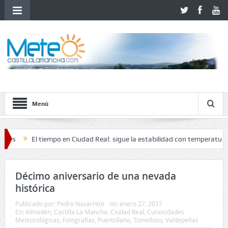
Menú
El tiempo en Ciudad Real: sigue la estabilidad con temperaturas en as
Décimo aniversario de una nevada
histórica
Publicado por:
Pedro Navarrete
on:
enero 27, 2017
En:
Almadén
,
Castilla La Mancha
,
Ciudad Real
,
Curiosidades
Meteorológicas
,
Fotografías
,
Puertollano
,
Tomelloso
,
Valdepeñas