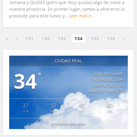
semana y QUIZÁS (pero que muy quizás) algo de nieve a
nuestra provincia. En primer lugar, vamos a ofreceros la
previsión para este lunes y...
Leer más
«
‹
131
132
133
134
135
136
›
CIUDAD REAL
34
°
algo de nubes
Humedad: 26%
Viento: 5m/s O
Máx: 36 • Mín: 35
°
°
°
°
37
37
40
40
LUN
MAR
MIE
JUE
pronóstico extendido