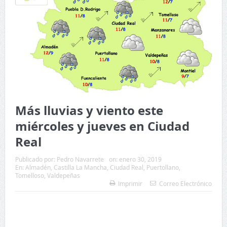
Más lluvias y viento este
miércoles y jueves en Ciudad
Real
Publicado por:
Pedro Navarrete
on:
enero 30, 2019
En:
Almadén
,
Castilla La Mancha
,
Ciudad Real
,
Puertollano
,
Tomelloso
,
Valdepeñas
Imprimir
Correo Electrónico