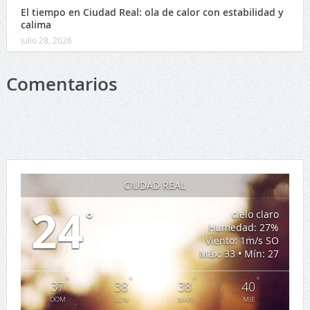
El tiempo en Ciudad Real: ola de calor con estabilidad y
calima
julio 28, 2026
Comentarios
CIUDAD REAL
24
°
cielo claro
Humedad: 27%
Viento: 1m/s SO
Máx: 33 • Mín: 27
°
°
°
°
37
38
38
40
DOM
LUN
MAR
MIE