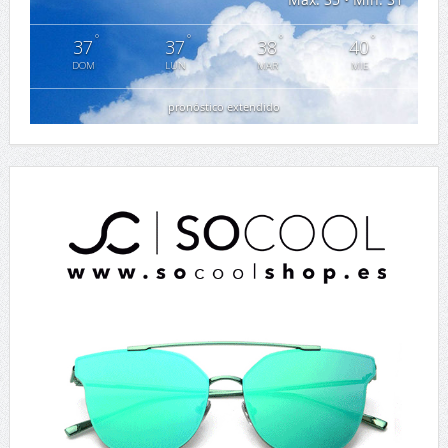
°
°
°
°
37
37
38
40
DOM
LUN
MAR
MIE
pronóstico extendido