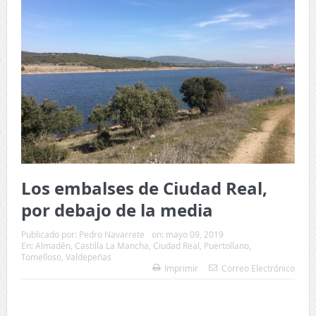
Los embalses de Ciudad Real,
por debajo de la media
Publicado por:
Pedro Navarrete
on:
mayo 09, 2019
En:
Almadén
,
Castilla La Mancha
,
Ciudad Real
,
Puertollano
,
Tomelloso
,
Valdepeñas
Imprimir
Correo Electrónico