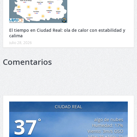
El tiempo en Ciudad Real: ola de calor con estabilidad y
calima
julio 28, 2026
Comentarios
CIUDAD REAL
37
°
algo de nubes
Humedad: 17%
Viento: 3m/s OSO
Máx: 35 • Mín: 31