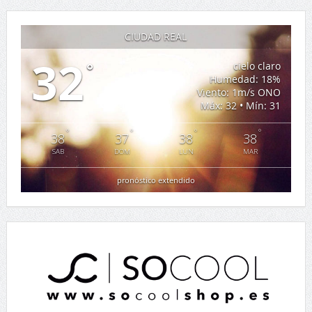
CIUDAD REAL
32
°
cielo claro
Humedad: 18%
Viento: 1m/s ONO
Máx: 32 • Mín: 31
°
°
°
°
38
37
38
38
SAB
DOM
LUN
MAR
pronóstico extendido