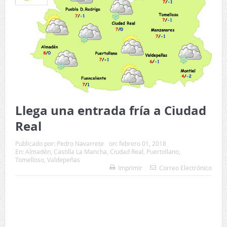
Llega una entrada fría a Ciudad
Real
Publicado por:
Pedro Navarrete
on:
febrero 01, 2018
En:
Almadén
,
Castilla La Mancha
,
Ciudad Real
,
Puertollano
,
Tomelloso
,
Valdepeñas
Imprimir
Correo Electrónico