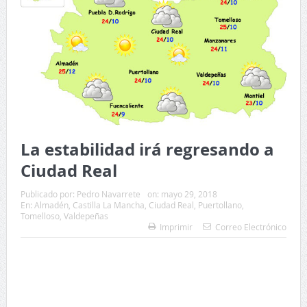
La estabilidad irá regresando a
Ciudad Real
Publicado por:
Pedro Navarrete
on:
mayo 29, 2018
En:
Almadén
,
Castilla La Mancha
,
Ciudad Real
,
Puertollano
,
Tomelloso
,
Valdepeñas
Imprimir
Correo Electrónico