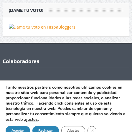
¡DAME TU VOTO!
Colaboradores
Tanto nuestros partners como nosotros utilizamos cookies en
nuestro sitio web para personalizar contenido y publicidad,
proporcionar funcionalidades a las redes sociales, o analizar
nuestro tráfico. Haciendo click consientes el uso de esta
tecnología en nuestra web. Puedes cambiar de opinión y
personalizar tu consentimiento siempre que quieras volviendo a
Copyright © Todos los Derechos Reservados - 2021 |Realizado
ajustes
.
esta web
con
por
Manu Jiménez
|
Publicidad
|
Contacto
Avisos legales
|
Política de Privacidad
|
Política de cookies
Cerrar el banner de 
Aceptar
Rechazar
Ajustes