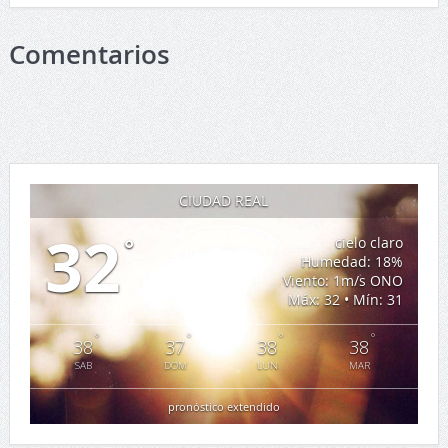
Comentarios
CIUDAD REAL
32
°
cielo claro
Humedad: 18%
Viento: 1m/s ONO
Máx: 32 • Mín: 31
°
°
°
°
38
37
38
38
SAB
DOM
LUN
MAR
pronóstico extendido