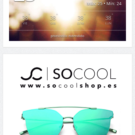
Máx: 25 • Mín: 24
°
°
°
°
38
38
38
38
VIE
SAB
DOM
LUN
pronóstico extendido