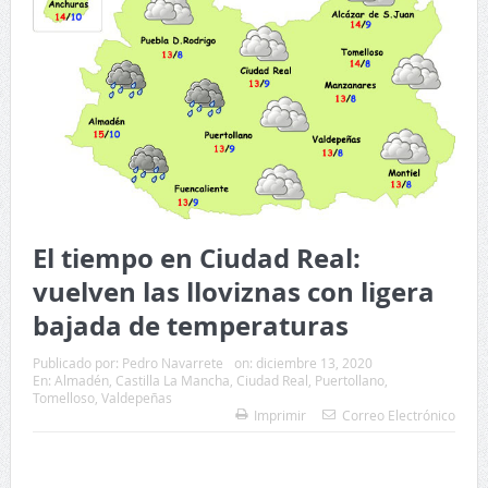
El tiempo en Ciudad Real:
vuelven las lloviznas con ligera
bajada de temperaturas
Publicado por:
Pedro Navarrete
on:
diciembre 13, 2020
En:
Almadén
,
Castilla La Mancha
,
Ciudad Real
,
Puertollano
,
Tomelloso
,
Valdepeñas
Imprimir
Correo Electrónico