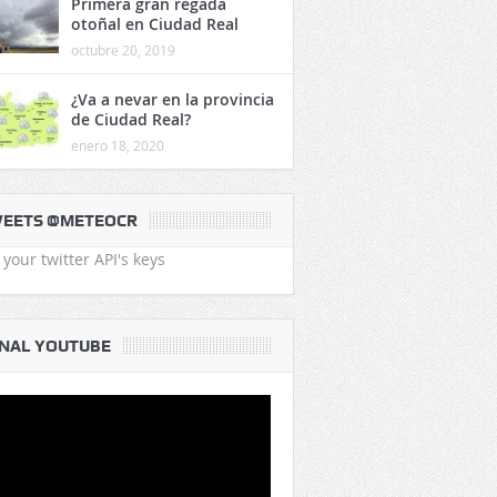
Primera gran regada
otoñal en Ciudad Real
octubre 20, 2019
¿Va a nevar en la provincia
de Ciudad Real?
enero 18, 2020
EETS @METEOCR
your twitter API's keys
NAL YOUTUBE