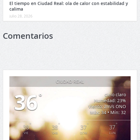
El tiempo en Ciudad Real: ola de calor con estabilidad y
calima
julio 28, 2026
Comentarios
CIUDAD REAL
36
°
cielo claro
Humedad: 23%
Viento: 2m/s ONO
Máx: 34 • Mín: 32
°
°
°
°
38
38
37
37
VIE
SAB
DOM
LUN