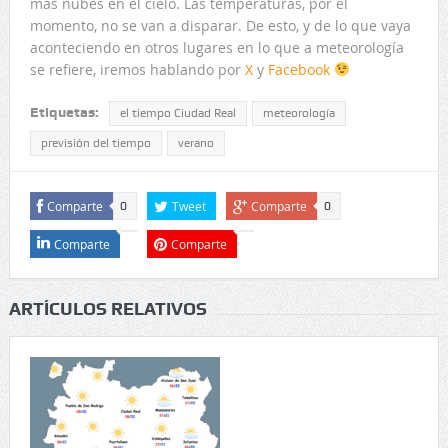
más nubes en el cielo. Las temperaturas, por el
momento, no se van a disparar. De esto, y de lo que vaya
aconteciendo en otros lugares en lo que a meteorología
se refiere, iremos hablando por
X
y
Facebook
Etiquetas:
el tiempo Ciudad Real
meteorología
previsión del tiempo
verano
Comparte
Tweet
Comparte
0
0
Comparte
Comparte
ARTÍCULOS RELATIVOS