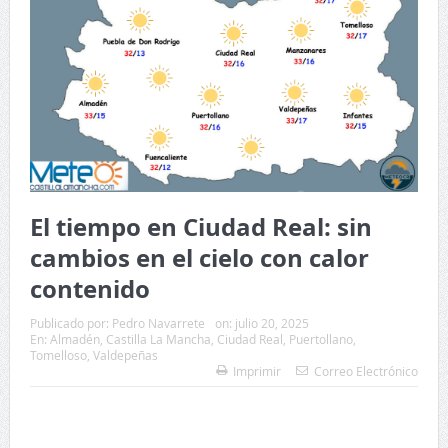
El tiempo en Ciudad Real: sin
cambios en el cielo con calor
contenido
Publicado por:
Pedro Navarrete
on:
julio 20, 2025
En:
Almadén
,
Castilla La Mancha
,
Ciudad Real
,
Puertollano
,
Tomelloso
,
Valdepeñas
Imprimir
Correo Electrónico