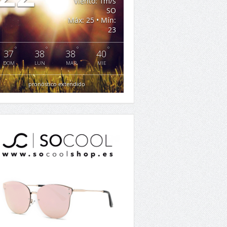
Viento: 1m/s
SO
Máx: 25 • Mín:
23
°
°
°
°
37
38
38
40
DOM
LUN
MAR
MIE
pronóstico extendido