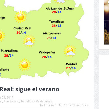
Real: sigue el verano
e 03, 2017
al
,
Puertollano
,
Tomelloso
,
Valdepeñas
Imprimir
Correo Electrónico