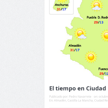
El tiempo en Ciudad 
Publicado por:
Pedro Navarrete
on:
octubr
En:
Almadén
,
Castilla La Mancha
,
Ciudad Re