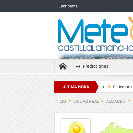
¡Escríbeme!
Predicciones
 la estabilidad con temperaturas en ascenso
ÚLTIMA HORA
El tiempo en Ciudad Rea
INICIO
CIUDAD REAL
ALMADÉN