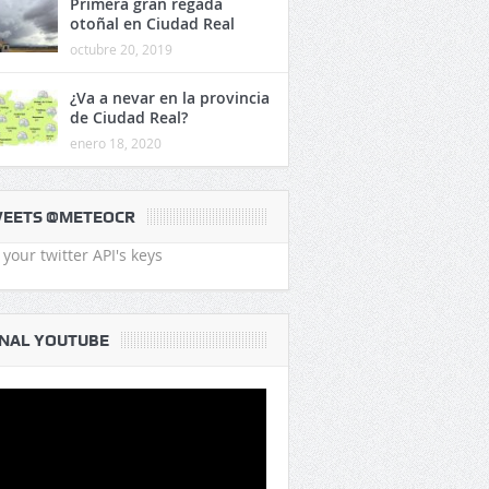
Primera gran regada
otoñal en Ciudad Real
octubre 20, 2019
¿Va a nevar en la provincia
de Ciudad Real?
enero 18, 2020
EETS @METEOCR
your twitter API's keys
NAL YOUTUBE