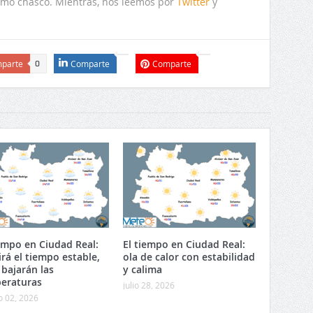
simo chasco. Mientras, nos leemos por
Twitter
y
parte
Comparte
Comparte
0
iempo en Ciudad Real:
El tiempo en Ciudad Real:
irá el tiempo estable,
ola de calor con estabilidad
 bajarán las
y calima
eraturas
julio 28, 2026
o 02, 2026