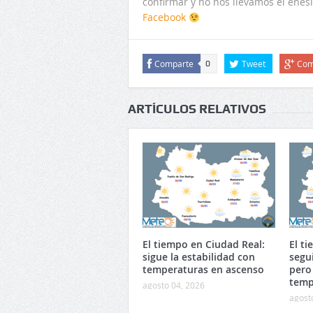
confirmar y no nos llevamos el ené
Facebook
Comparte
Tweet
Com
0
ARTÍCULOS RELATIVOS
El tiempo en Ciudad Real:
El t
sigue la estabilidad con
segu
temperaturas en ascenso
pero
temp
agosto 04, 2026
agost