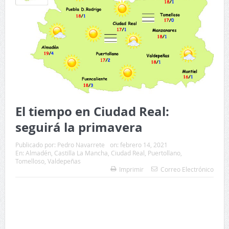
El tiempo en Ciudad Real:
seguirá la primavera
Publicado por:
Pedro Navarrete
on:
febrero 14, 2021
En:
Almadén
,
Castilla La Mancha
,
Ciudad Real
,
Puertollano
,
Tomelloso
,
Valdepeñas
Imprimir
Correo Electrónico