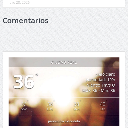
julio 28, 2026
Comentarios
CIUDAD REAL
36
°
cielo claro
Humedad: 19%
Viento: 1m/s O
Máx: 36 • Mín: 36
°
°
°
°
36
38
38
40
DOM
LUN
MAR
MIE
pronóstico extendido