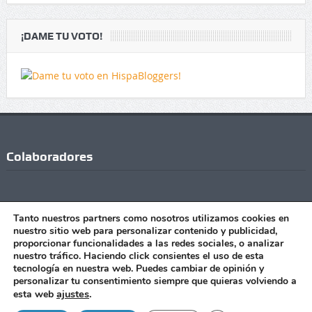
¡DAME TU VOTO!
Colaboradores
Tanto nuestros partners como nosotros utilizamos cookies en
nuestro sitio web para personalizar contenido y publicidad,
proporcionar funcionalidades a las redes sociales, o analizar
nuestro tráfico. Haciendo click consientes el uso de esta
tecnología en nuestra web. Puedes cambiar de opinión y
personalizar tu consentimiento siempre que quieras volviendo a
Copyright © Todos los Derechos Reservados - 2021 |Realizado
ajustes
.
esta web
con
por
Manu Jiménez
|
Publicidad
|
Contacto