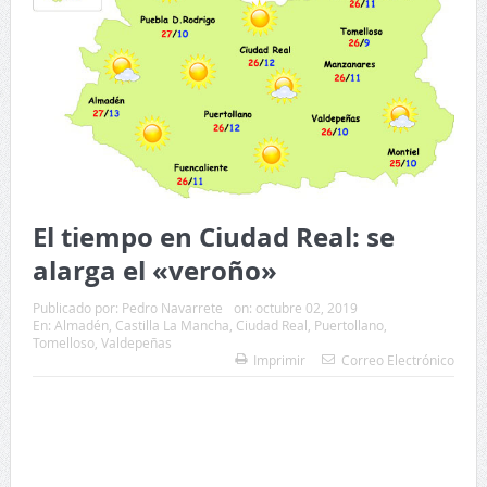
El tiempo en Ciudad Real: se
alarga el «veroño»
Publicado por:
Pedro Navarrete
on:
octubre 02, 2019
En:
Almadén
,
Castilla La Mancha
,
Ciudad Real
,
Puertollano
,
Tomelloso
,
Valdepeñas
Imprimir
Correo Electrónico