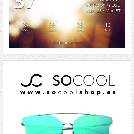
37
Viento: 3m/s OSO
Máx: 38 • Mín: 37
°
°
°
°
36
38
38
40
DOM
LUN
MAR
MIE
pronóstico extendido