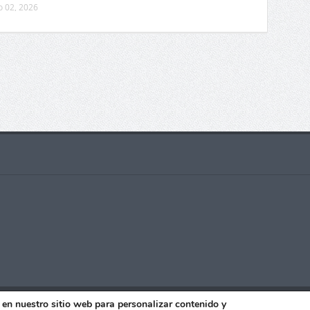
o 02, 2026
ados - 2021 |Realizado con
por
Manu Jiménez
|
Publicidad
|
Co
en nuestro sitio web para personalizar contenido y