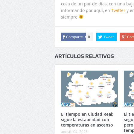
cosa de un par de días, con una ba
informando por aquí, en
Twitter
y e
siempre
Comparte
Tweet
Com
0
ARTÍCULOS RELATIVOS
El tiempo en Ciudad Real:
El t
sigue la estabilidad con
segu
temperaturas en ascenso
pero
temp
agosto 04, 2026