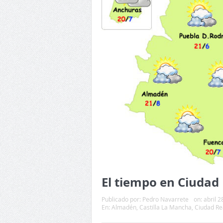
El tiempo en Ciudad 
Publicado por:
Pedro Navarrete
on:
abril 2
En:
Almadén
,
Castilla La Mancha
,
Ciudad Re