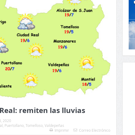
Real: remiten las lluvias
8, 2020
al
,
Puertollano
,
Tomelloso
,
Valdepeñas
Imprimir
Correo Electrónico