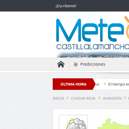
¡Escríbeme!
Predicciones
 la estabilidad con temperaturas en ascenso
ÚLTIMA HORA
El tiempo en Ciudad Rea
INICIO
CIUDAD REAL
ALMADÉN