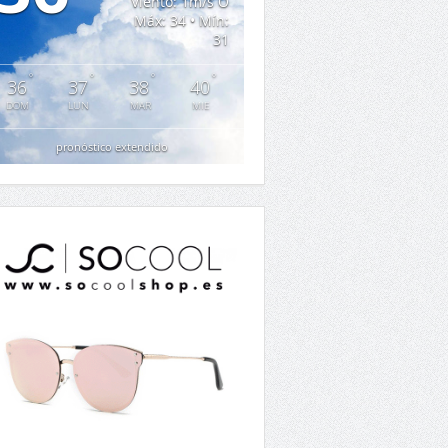
Viento: 1m/s O
Máx: 34 • Mín:
31
°
°
°
°
36
37
38
40
DOM
LUN
MAR
MIE
pronóstico extendido