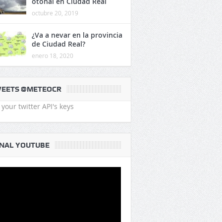
otoñal en Ciudad Real
octubre 20, 2019
¿Va a nevar en la provincia
de Ciudad Real?
enero 18, 2020
EETS @METEOCR
your twitter API's keys
NAL YOUTUBE