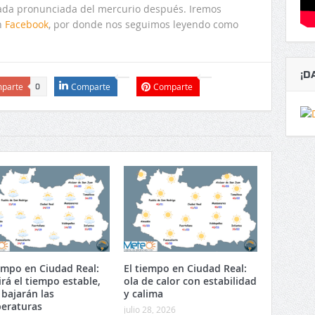
jada pronunciada del mercurio después. Iremos
n
Facebook
, por donde nos seguimos leyendo como
¡D
parte
Comparte
Comparte
0
iempo en Ciudad Real:
El tiempo en Ciudad Real:
irá el tiempo estable,
ola de calor con estabilidad
 bajarán las
y calima
eraturas
julio 28, 2026