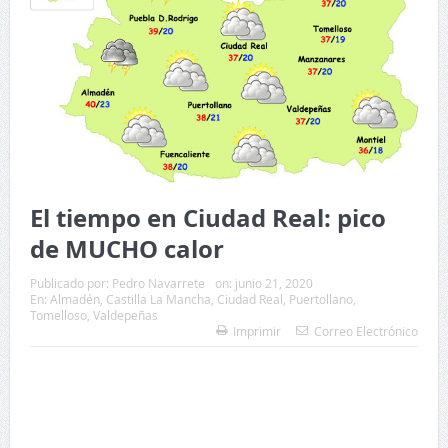
El tiempo en Ciudad Real: pico
de MUCHO calor
Publicado por:
Pedro Navarrete
on:
junio 21, 2020
En:
Almadén
,
Castilla La Mancha
,
Ciudad Real
,
Puertollano
,
Tomelloso
,
Valdepeñas
Imprimir
Correo Electrónico