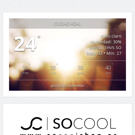
CIUDAD REAL
24
°
cielo claro
Humedad: 30%
Viento: 1m/s SO
Máx: 33 • Mín: 27
°
°
°
°
36
38
38
40
DOM
LUN
MAR
MIE
pronóstico extendido