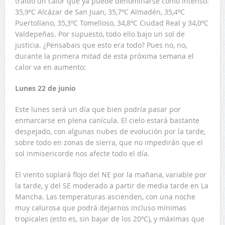
traído un calor que ya puede denominarse como intenso:
35,9ºC Alcázar de San Juan, 35,7ºC Almadén, 35,4ºC
Puertollano, 35,3ºC Tomelloso, 34,8ºC Ciudad Real y 34,0ºC
Valdepeñas. Por supuesto, todo ello bajo un sol de
justicia. ¿Pensabais que esto era todo? Pues no, no,
durante la primera mitad de esta próxima semana el
calor va en aumento:
Lunes 22 de junio
Este lunes será un día que bien podría pasar por
enmarcarse en plena canícula. El cielo estará bastante
despejado, con algunas nubes de evolución por la tarde,
sobre todo en zonas de sierra, que no impedirán que el
sol inmisericorde nos afecte todo el día.
El viento soplará flojo del NE por la mañana, variable por
la tarde, y del SE moderado a partir de media tarde en La
Mancha. Las temperaturas ascienden, con una noche
muy calurosa que podrá dejarnos incluso mínimas
tropicales (esto es, sin bajar de los 20ºC), y máximas que