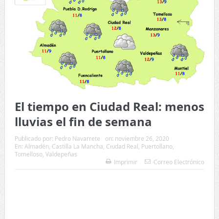
El tiempo en Ciudad Real: menos
lluvias el fin de semana
Publicado por:
Pedro Navarrete
on:
noviembre 26, 2020
En:
Almadén
,
Castilla La Mancha
,
Ciudad Real
,
Puertollano
,
Tomelloso
,
Valdepeñas
Imprimir
Correo Electrónico