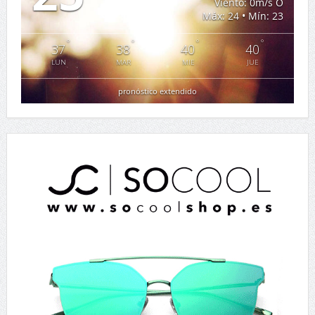
Viento: 0m/s O
Máx: 24 • Mín: 23
°
°
°
°
37
38
40
40
LUN
MAR
MIE
JUE
pronóstico extendido