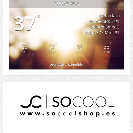
CIUDAD REAL
37
°
cielo claro
Humedad: 21%
Viento: 3m/s O
Máx: 37 • Mín: 37
°
°
°
°
38
37
38
38
SAB
DOM
LUN
MAR
pronóstico extendido