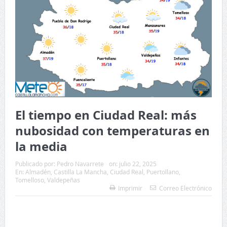
El tiempo en Ciudad Real: más
nubosidad con temperaturas en
la media
Publicado por:
Pedro Navarrete
on:
julio 22, 2025
En:
Almadén
,
Castilla La Mancha
,
Ciudad Real
,
Puertollano
,
Tomelloso
,
Valdepeñas
Imprimir
Correo Electrónico