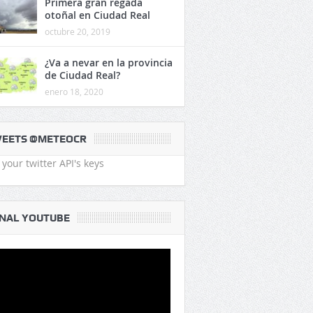
Primera gran regada
otoñal en Ciudad Real
octubre 20, 2019
¿Va a nevar en la provincia
de Ciudad Real?
enero 18, 2020
EETS @METEOCR
your twitter API's keys
NAL YOUTUBE