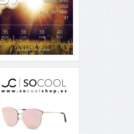
Viento: 3m/s
OSO
Máx: 38 • Mín:
37
°
°
°
°
36
38
38
40
DOM
LUN
MAR
MIE
pronóstico extendido