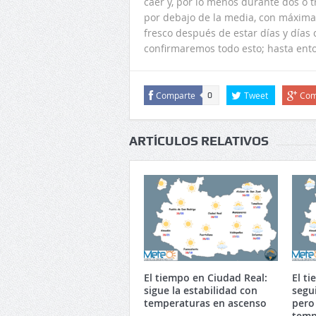
caer y, por lo menos durante dos o t
por debajo de la media, con máxima
fresco después de estar días y días 
confirmaremos todo esto; hasta ent
Comparte
Tweet
Com
0
ARTÍCULOS RELATIVOS
El tiempo en Ciudad Real:
El t
sigue la estabilidad con
segu
temperaturas en ascenso
pero
temp