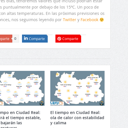
res días, tendremos valores que incluso podrían estar
s puntualmente por debajo de los 15ºC. Un poco de
con altas temperaturas. En las próximas previsiones os
onces, nos seguimos leyendo por
Twitter
y
Facebook
parte
Comparte
Comparte
0
iempo en Ciudad Real:
El tiempo en Ciudad Real:
irá el tiempo estable,
ola de calor con estabilidad
 bajarán las
y calima
eraturas