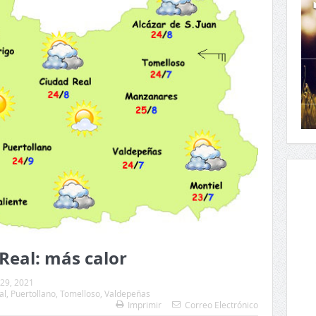
Real: más calor
29, 2021
al
,
Puertollano
,
Tomelloso
,
Valdepeñas
Imprimir
Correo Electrónico