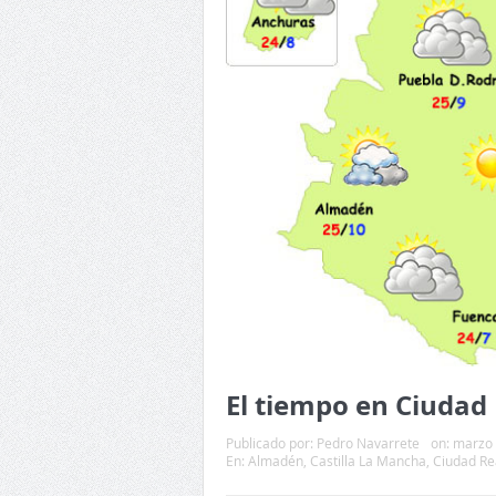
El tiempo en Ciudad 
Publicado por:
Pedro Navarrete
on:
marzo 
En:
Almadén
,
Castilla La Mancha
,
Ciudad Re