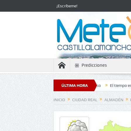
¡Escríbeme!
Predicciones
la estabilidad con temperaturas en ascenso
ÚLTIMA HORA
El tiempo en Ciudad Real
INICIO
CIUDAD REAL
ALMADÉN