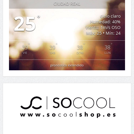
CIUDAD REAL
25
°
cielo claro
Humedad: 40%
Viento: 1m/s OSO
Máx: 25 • Mín: 24
°
°
°
°
39
39
38
38
VIE
SAB
DOM
LUN
pronóstico extendido