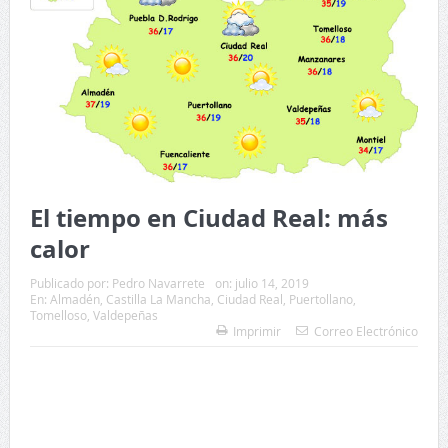
El tiempo en Ciudad Real: más
calor
Publicado por:
Pedro Navarrete
on:
julio 14, 2019
En:
Almadén
,
Castilla La Mancha
,
Ciudad Real
,
Puertollano
,
Tomelloso
,
Valdepeñas
Imprimir
Correo Electrónico