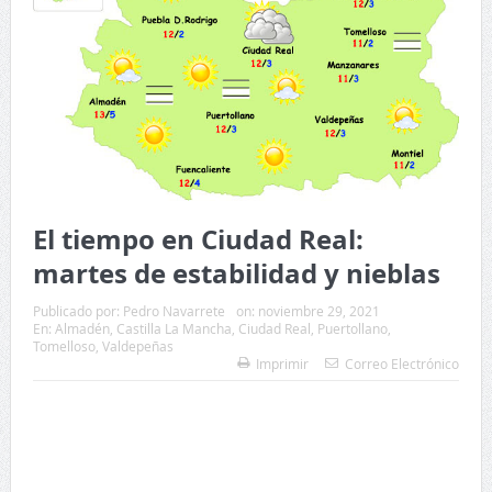
El tiempo en Ciudad Real:
martes de estabilidad y nieblas
Publicado por:
Pedro Navarrete
on:
noviembre 29, 2021
En:
Almadén
,
Castilla La Mancha
,
Ciudad Real
,
Puertollano
,
Tomelloso
,
Valdepeñas
Imprimir
Correo Electrónico