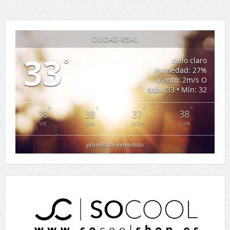
CIUDAD REAL
33
°
cielo claro
Humedad: 27%
Viento: 2m/s O
Máx: 33 • Mín: 32
°
°
°
°
38
38
37
38
VIE
SAB
DOM
LUN
pronóstico extendido