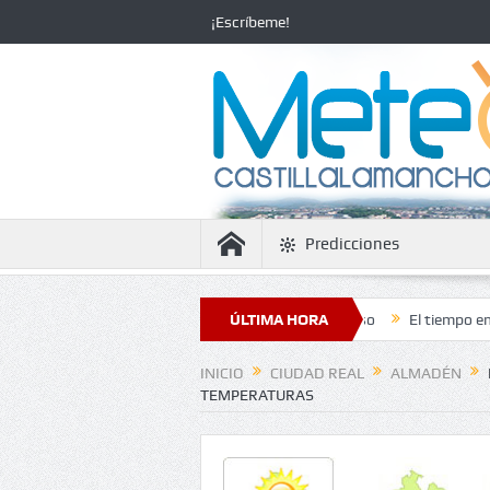
¡Escríbeme!
Predicciones
 la estabilidad con temperaturas en ascenso
ÚLTIMA HORA
El tiempo en Ciudad Rea
INICIO
CIUDAD REAL
ALMADÉN
TEMPERATURAS