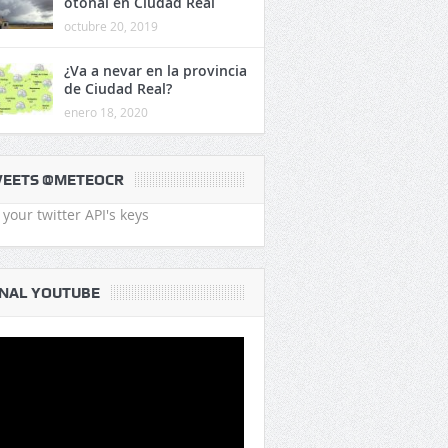
otoñal en Ciudad Real
octubre 20, 2019
¿Va a nevar en la provincia
de Ciudad Real?
enero 18, 2020
EETS @METEOCR
your twitter API's keys
NAL YOUTUBE