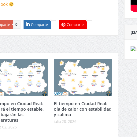
book
parte
Comparte
Comparte
0
¡D
iempo en Ciudad Real:
El tiempo en Ciudad Real:
irá el tiempo estable,
ola de calor con estabilidad
 bajarán las
y calima
eraturas
julio 28, 2026
o 02, 2026