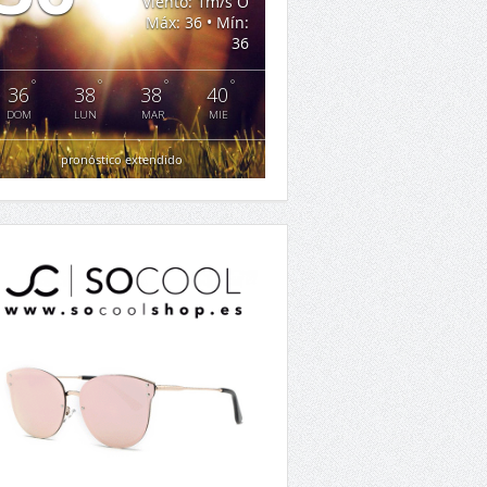
Viento: 1m/s O
Máx: 36 • Mín:
36
°
°
°
°
36
38
38
40
DOM
LUN
MAR
MIE
pronóstico extendido