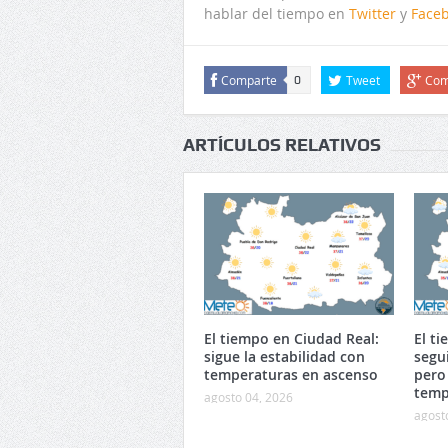
hablar del tiempo en
Twitter
y
Face
Comparte
Tweet
Com
0
ARTÍCULOS RELATIVOS
El tiempo en Ciudad Real:
El t
sigue la estabilidad con
segu
temperaturas en ascenso
pero
temp
agosto 04, 2026
agost