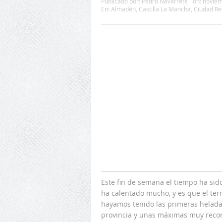
Publicado por:
Pedro Navarrete
on:
noviem
En:
Almadén
,
Castilla La Mancha
,
Ciudad Re
Este fin de semana el tiempo ha sido
ha calentado mucho, y es que el te
hayamos tenido las primeras heladas
provincia y unas máximas muy recor