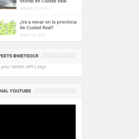
otoñal en Ciudad Real
octubre 20, 2019
¿Va a nevar en la provincia
de Ciudad Real?
enero 18, 2020
EETS @METEOCR
your twitter API's keys
NAL YOUTUBE