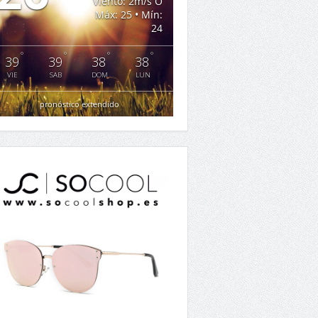
Viento: 2m/s O
Máx: 25 • Mín:
24
°
°
°
°
39
39
38
38
VIE
SAB
DOM
LUN
pronóstico extendido