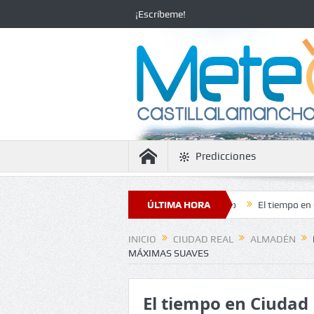
¡Escríbeme!
Predicciones
la estabilidad con temperaturas en ascenso
ÚLTIMA HORA
El tiempo en Ciudad Real:
INICIO
CIUDAD REAL
ALMADÉN
MÁXIMAS SUAVES
El tiempo en Ciudad 