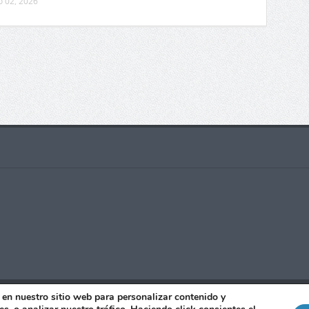
o 02, 2026
ados - 2021 |Realizado con
por
Manu Jiménez
|
Publicidad
|
Co
en nuestro sitio web para personalizar contenido y