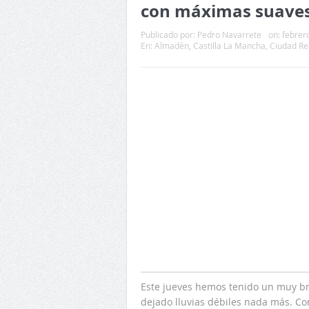
con máximas suave
Publicado por:
Pedro Navarrete
on:
febrer
En:
Almadén
,
Castilla La Mancha
,
Ciudad Re
Este jueves hemos tenido un muy bre
dejado lluvias débiles nada más. C