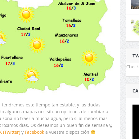
TW
Check 
CA
 tendremos este tiempo tan estable, y las dudas
ndo algunos mapas nos sitúan opciones de cambiar a
a zona no traería mucha agua, pero sí al menos más
 próximos días. Os deseamos un buen fin de semana y,
X (Twitter)
y
Facebook
a vuestra disposición