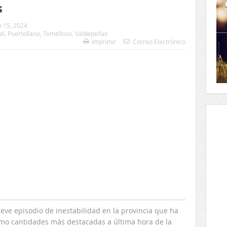
s
o 15, 2024
al
,
Puertollano
,
Tomelloso
,
Valdepeñas
Imprimir
Correo Electrónico
ve episodio de inestabilidad en la provincia que ha
omo cantidades más destacadas a última hora de la