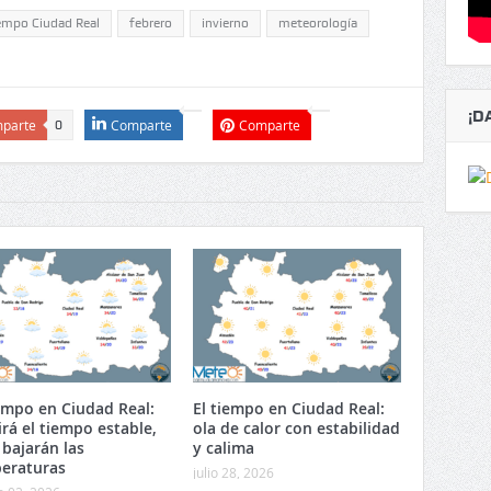
iempo Ciudad Real
febrero
invierno
meteorología
¡D
parte
Comparte
Comparte
0
iempo en Ciudad Real:
El tiempo en Ciudad Real:
irá el tiempo estable,
ola de calor con estabilidad
 bajarán las
y calima
eraturas
julio 28, 2026