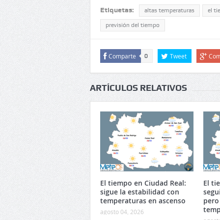
Etiquetas:
altas temperaturas
el t
previsión del tiempo
Comparte
Tweet
Com
0
ARTÍCULOS RELATIVOS
El tiempo en Ciudad Real:
El t
sigue la estabilidad con
segu
temperaturas en ascenso
pero
temp
agosto 04, 2026