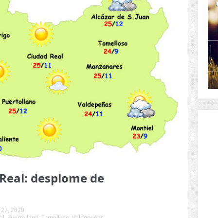
 Real: desplome de
 27, 2020
al
,
Puertollano
,
Tomelloso
,
Valdepeñas