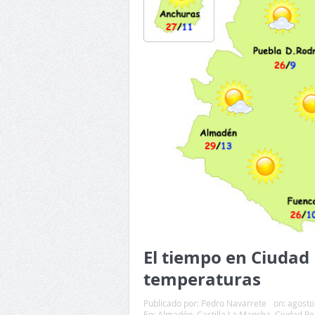
El tiempo en Ciudad
temperaturas
Publicado por:
Pedro Navarrete
on:
agosto
En:
Almadén
,
Castilla La Mancha
,
Ciudad Re