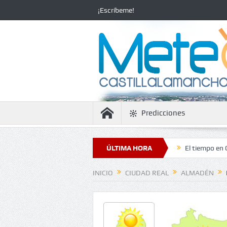
¡Escríbeme!
Predicciones
a estabilidad con temperaturas en ascenso
ÚLTIMA HORA
El tiempo en Ciudad Real: 
INICIO
CIUDAD REAL
ALMADÉN