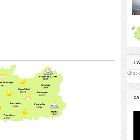
TW
Check 
CA