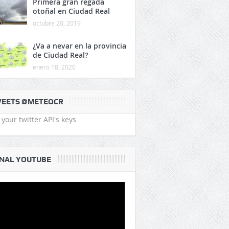
Primera gran regada
otoñal en Ciudad Real
octubre 20, 2019
¿Va a nevar en la provincia
de Ciudad Real?
enero 18, 2020
EETS @METEOCR
your twitter API's keys
NAL YOUTUBE