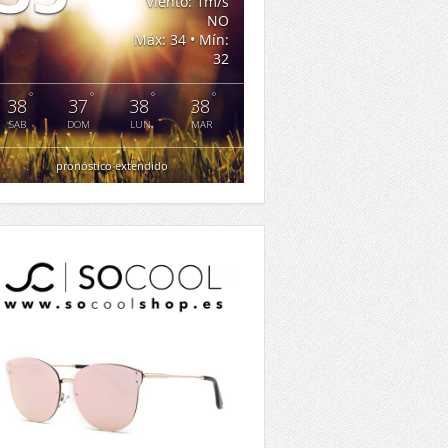
Viento: 1m/s
NO
Máx: 34 • Mín:
32
°
°
°
°
38
37
38
38
SAB
DOM
LUN
MAR
pronóstico extendido