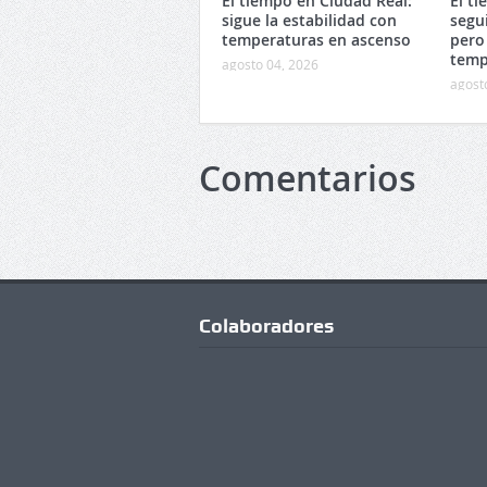
El tiempo en Ciudad Real:
El t
sigue la estabilidad con
segu
temperaturas en ascenso
pero
temp
agosto 04, 2026
agost
Comentarios
Colaboradores