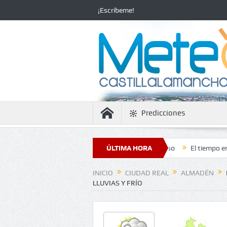
¡Escríbeme!
Predicciones
 la estabilidad con temperaturas en ascenso
ÚLTIMA HORA
El tiempo en Ciudad Rea
INICIO
CIUDAD REAL
ALMADÉN
LLUVIAS Y FRÍO