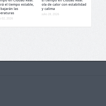
iempo en Ciudad Real:
El tiempo en Ciudad Real:
irá el tiempo estable,
ola de calor con estabilidad
 bajarán las
y calima
eraturas
julio 28, 2026
o 02, 2026