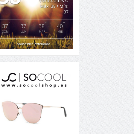
Viento: 5m/s O
Máx: 38 • Mín:
37
°
°
°
°
37
37
38
40
DOM
LUN
MAR
MIE
pronóstico extendido