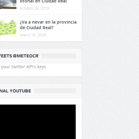
otoñal en Ciudad Real
octubre 20, 2019
¿Va a nevar en la provincia
de Ciudad Real?
enero 18, 2020
EETS @METEOCR
your twitter API's keys
NAL YOUTUBE