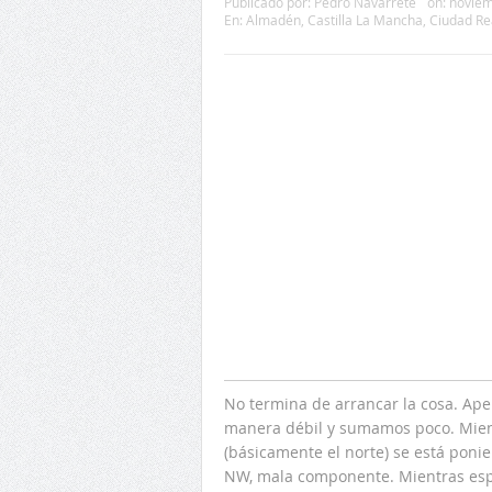
Publicado por:
Pedro Navarrete
on:
noviem
En:
Almadén
,
Castilla La Mancha
,
Ciudad Re
No termina de arrancar la cosa. Ape
manera débil y sumamos poco. Mient
(básicamente el norte) se está ponie
NW, mala componente. Mientras espe