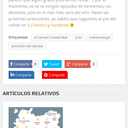
momento, no se ve ningún episodio de tormentas; no
obstante, julio es el mes más seco del año. Hasta las
próximas previsiones, ya sabéis que seguimos al pie del
cañón en
X (Twitter)
y
Facebook
Etiquetas:
el tiempo Ciudad Real
julio
meteorología
previsión del tiempo
Comparte
Tweet
Comparte
0
0
Comparte
Comparte
ARTÍCULOS RELATIVOS