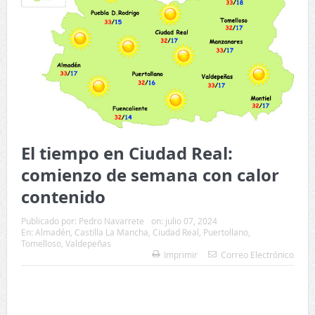
El tiempo en Ciudad Real:
comienzo de semana con calor
contenido
Publicado por:
Pedro Navarrete
on:
julio 07, 2024
En:
Almadén
,
Castilla La Mancha
,
Ciudad Real
,
Puertollano
,
Tomelloso
,
Valdepeñas
Imprimir
Correo Electrónico