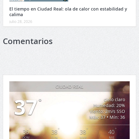
El tiempo en Ciudad Real: ola de calor con estabilidad y
calima
julio 28, 2026
Comentarios
CIUDAD REAL
37
°
cielo claro
Humedad: 20%
Viento: 2m/s SSO
Máx: 37 • Mín: 36
°
°
°
°
36
38
38
40
DOM
LUN
MAR
MIE