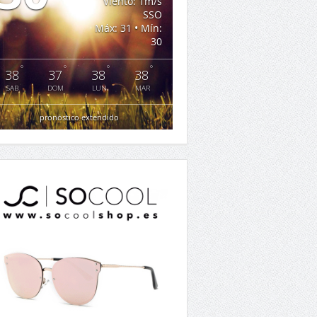
Viento: 1m/s
SSO
Máx: 31 • Mín:
30
°
°
°
°
38
37
38
38
SAB
DOM
LUN
MAR
pronóstico extendido