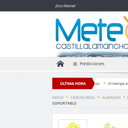
¡Escríbeme!
Predicciones
la estabilidad con temperaturas en ascenso
ÚLTIMA HORA
El tiempo en Ciudad Real
INICIO
CIUDAD REAL
ALMADÉN
SOPORTABLE