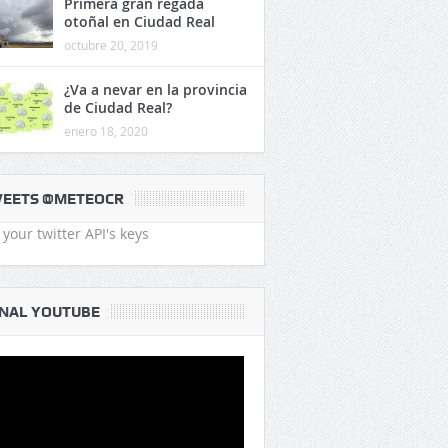
Primera gran regada
otoñal en Ciudad Real
octubre 20, 2019
¿Va a nevar en la provincia
de Ciudad Real?
enero 18, 2020
EETS @METEOCR
your twitter API's keys
NAL YOUTUBE