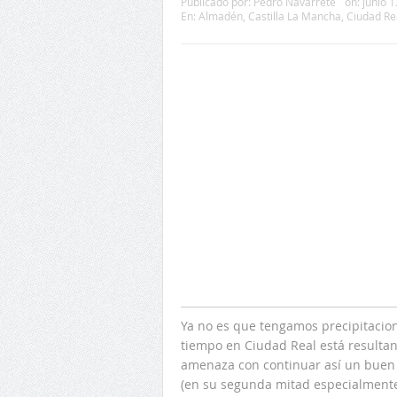
Publicado por:
Pedro Navarrete
on:
junio 1
En:
Almadén
,
Castilla La Mancha
,
Ciudad Re
Ya no es que tengamos precipitacio
tiempo en Ciudad Real está resulta
amenaza con continuar así un buen 
(en su segunda mitad especialmente,