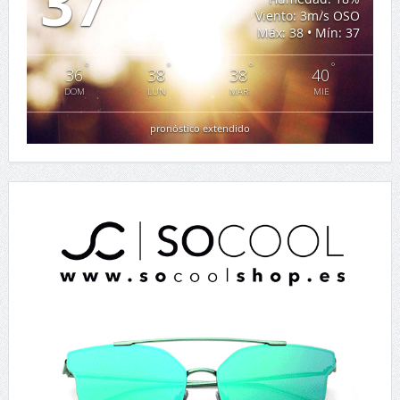
37
Viento: 3m/s OSO
Máx: 38 • Mín: 37
°
°
°
°
36
38
38
40
DOM
LUN
MAR
MIE
pronóstico extendido