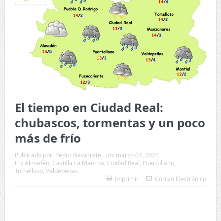
El tiempo en Ciudad Real:
chubascos, tormentas y un poco
más de frío
Publicado por:
Pedro Navarrete
on:
marzo 07, 2021
En:
Almadén
,
Castilla La Mancha
,
Ciudad Real
,
Puertollano
,
Tomelloso
,
Valdepeñas
Imprimir
Correo Electrónico