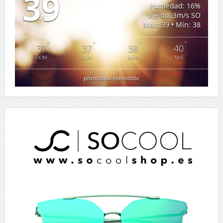
39
Humedad: 16%
Viento: 3m/s SO
Máx: 39 • Mín: 38
°
°
°
°
37
37
38
40
DOM
LUN
MAR
MIE
pronóstico extendido