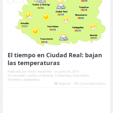
El tiempo en Ciudad Real: bajan
las temperaturas
Publicado por:
Pedro Navarrete
on:
junio 30, 2019
En:
Almadén
,
Castilla La Mancha
,
Ciudad Real
,
Puertollano
,
Tomelloso
,
Valdepeñas
Imprimir
Correo Electrónico