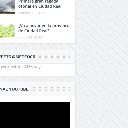
Primera gran regada
otoñal en Ciudad Real
octubre 20, 2019
¿Va a nevar en la provincia
de Ciudad Real?
enero 18, 2020
EETS @METEOCR
your twitter API's keys
NAL YOUTUBE