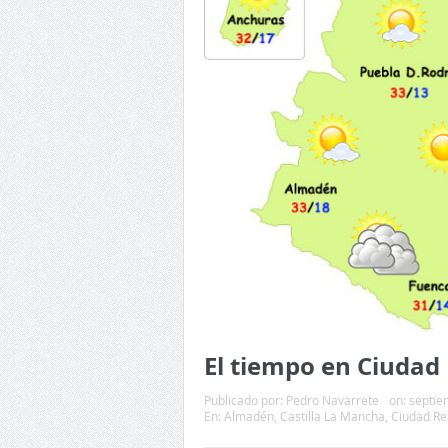
El tiempo en Ciudad
Publicado por:
Pedro Navarrete
on:
septie
En:
Almadén
,
Castilla La Mancha
,
Ciudad Re