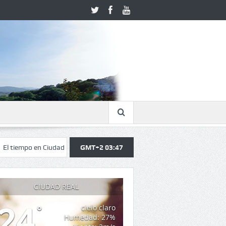
n Ciudad Real: la ola de calor alcanzará su punto álgido con ausencia de 
GMT+2 03:47
CIUDAD REAL
24
°
cielo claro
Humedad: 27%