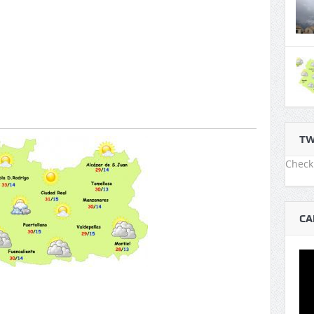
TW
Check 
CA