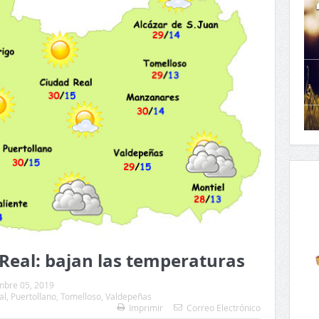
 Real: bajan las temperaturas
mbre 05, 2019
al
,
Puertollano
,
Tomelloso
,
Valdepeñas
Imprimir
Correo Electrónico