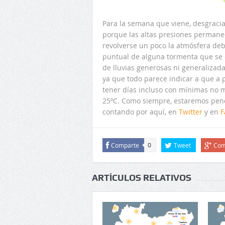
Para la semana que viene, desgraci
porque las altas presiones perman
revolverse un poco la atmósfera debi
puntual de alguna tormenta que se c
de lluvias generosas ni generalizada
ya que todo parece indicar a que a 
tener días incluso con mínimas no 
25ºC. Como siempre, estaremos pend
contando por aquí, en
Twitter
y en
F
Comparte
Tweet
Com
0
ARTÍCULOS RELATIVOS