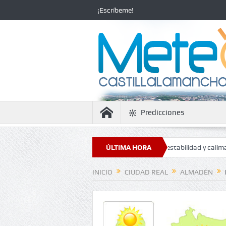
¡Escríbeme!
Predicciones
El tiempo en Ciudad Real: ola de calor con estabilidad y calima
ÚLTIMA HORA
El tie
INICIO
CIUDAD REAL
ALMADÉN