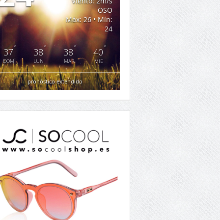
Viento: 2m/s
OSO
Máx: 26 • Mín:
24
°
°
°
°
37
38
38
40
DOM
LUN
MAR
MIE
pronóstico extendido