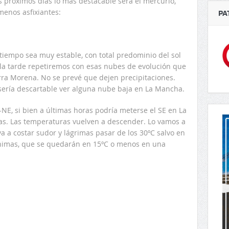
s próximos días lo más destacable será el mercurio,
menos asfixiantes:
PA
tiempo sea muy estable, con total predominio del sol
r la tarde repetiremos con esas nubes de evolución que
ra Morena. No se prevé que dejen precipitaciones.
 sería descartable ver alguna nube baja en La Mancha.
NE, si bien a últimas horas podría meterse el SE en La
s. Las temperaturas vuelven a descender. Lo vamos a
va a costar sudor y lágrimas pasar de los 30ºC salvo en
mínimas, que se quedarán en 15ºC o menos en una