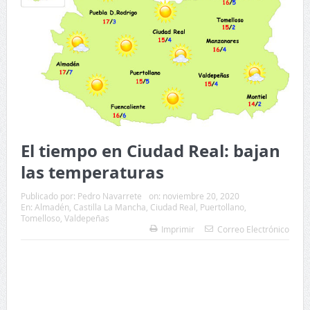
El tiempo en Ciudad Real: bajan
las temperaturas
Publicado por:
Pedro Navarrete
on:
noviembre 20, 2020
En:
Almadén
,
Castilla La Mancha
,
Ciudad Real
,
Puertollano
,
Tomelloso
,
Valdepeñas
Imprimir
Correo Electrónico