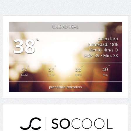
CIUDAD REAL
38
°
cielo claro
Humedad: 18%
Viento: 4m/s O
Máx: 39 • Mín: 38
°
°
°
°
37
37
38
40
DOM
LUN
MAR
MIE
pronóstico extendido