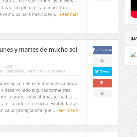
eraturas que sobre todo las máximas
ltas y con plena estabilidad. Y no
á cambios para miércoles y...
Leer más
¡D
lunes y martes de mucho sol
Comparte
0
4, 2026
al
,
Puertollano
,
Tomelloso
,
Valdepeñas
Tweet
la excepción de este domingo, cuando
an desarrollado algunas tormentas
Comparte
0
te la tarde, estas últimas jornadas
transcurrido con mucha estabilidad y
un calor protagonista que...
Leer más