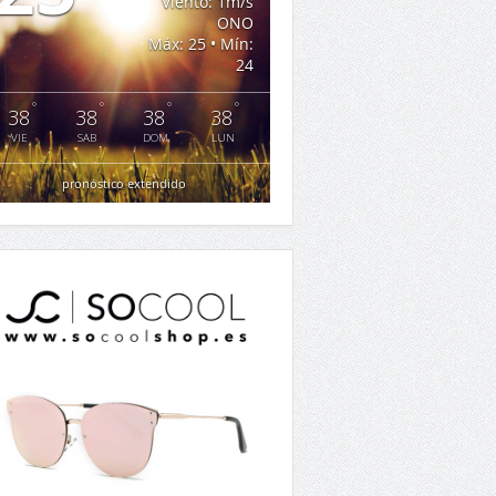
Viento: 1m/s
ONO
Máx: 25 • Mín:
24
°
°
°
°
38
38
38
38
VIE
SAB
DOM
LUN
pronóstico extendido