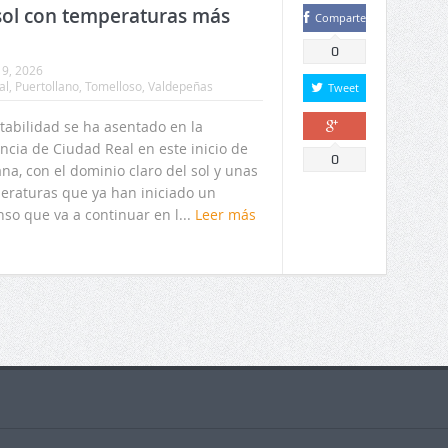
 sol con temperaturas más
Comparte
0
9, 2026
al
,
Puertollano
,
Tomelloso
,
Valdepeñas
Tweet
tabilidad se ha asentado en la
ncia de Ciudad Real en este inicio de
Comparte
0
a, con el dominio claro del sol y unas
eraturas que ya han iniciado un
so que va a continuar en l...
Leer más