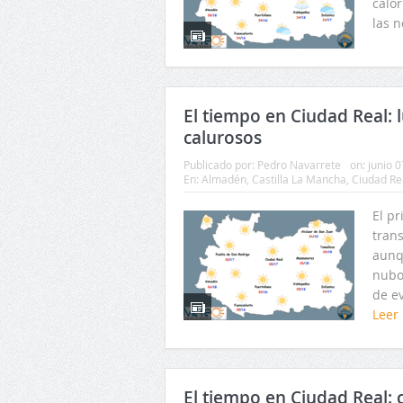
calor
las 
El tiempo en Ciudad Real: 
calurosos
Publicado por:
Pedro Navarrete
on:
junio 0
En:
Almadén
,
Castilla La Mancha
,
Ciudad Re
El p
tran
aunq
nubo
de e
Leer
El tiempo en Ciudad Real: c