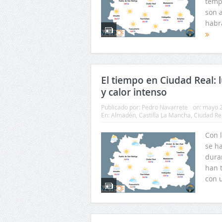
temp
son a
habr
El tiempo en Ciudad Real: 
y calor intenso
Publicado por:
Pedro Navarrete
on:
mayo 2
En:
Almadén
,
Castilla La Mancha
,
Ciudad Re
Con 
se h
duran
han 
con 