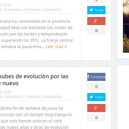
0, 2026
al
,
Puertollano
,
Tomelloso
,
Valdepeñas
Tweet
emana ha comenzado en la provincia
iudad Real con bastante sol, nubes de
Comparte
0
ución por las tardes y temperaturas
, superando los 35ºC. La franja central
a semana la pasaremo...
Leer más
nubes de evolución por las
Comparte
e nuevo
0
8, 2026
al
,
Puertollano
,
Tomelloso
,
Valdepeñas
Tweet
 último fin de semana de junio ha
scurrido con un tiempo muy tranquilo
Comparte
0
 que solo hemos visto en el cielo
nas nubes altas y otras de evolución