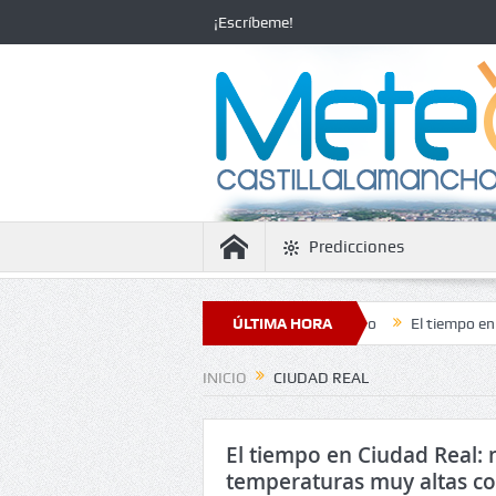
¡Escríbeme!
Predicciones
 la estabilidad con temperaturas en ascenso
ÚLTIMA HORA
El tiempo en Ciudad Real
INICIO
CIUDAD REAL
El tiempo en Ciudad Real:
temperaturas muy altas c