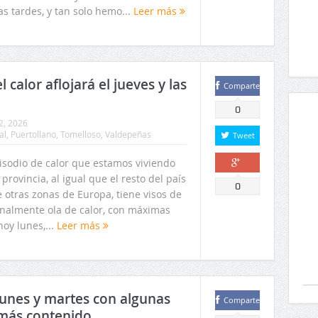
as tardes, y tan solo hemo...
Leer más
 calor aflojará el jueves y las
Comparte
0
2, 2026
al
,
Puertollano
,
Tomelloso
,
Valdepeñas
Tweet
pisodio de calor que estamos viviendo
 provincia, al igual que el resto del país
Comparte
0
 otras zonas de Europa, tiene visos de
finalmente ola de calor, con máximas
oy lunes,...
Leer más
lunes y martes con algunas
Comparte
 más contenido