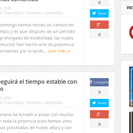
0
PA
4, 2026
al
,
Puertollano
,
Tomelloso
,
Valdepeñas
Tweet
 domingo hemos tenido un cambio en
iempo, y es que después de un periodo
Comparte
0
prolongado de estabilidad, las nubes
volución han hecho acto de presencia
ormentas por la tarde...
Leer más
seguirá el tiempo estable con
Comparte
go
0
9, 2026
al
,
Puertollano
,
Tomelloso
,
Valdepeñas
Tweet
emana ha echado a andar con mucho
n toda la provincia (solo hemos visto
Comparte
0
nas pinceladas de nubes altas) y con