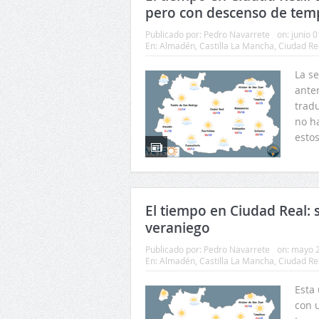
pero con descenso de tem
Publicado por:
Pedro Navarrete
on:
junio 0
En:
Almadén
,
Castilla La Mancha
,
Ciudad Re
La s
ante
tradu
no h
estos
El tiempo en Ciudad Real: se
veraniego
Publicado por:
Pedro Navarrete
on:
mayo 2
En:
Almadén
,
Castilla La Mancha
,
Ciudad Re
Esta
con 