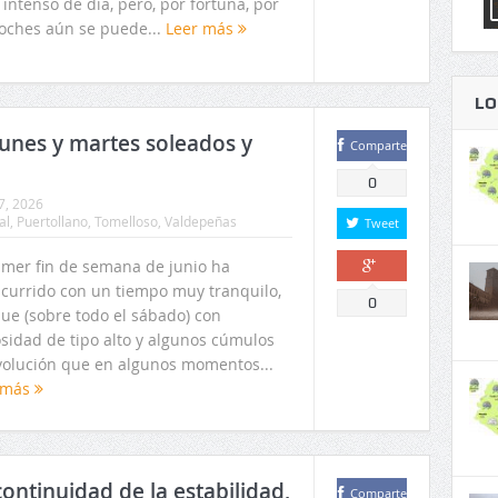
 intenso de día, pero, por fortuna, por
noches aún se puede...
Leer más
LO
lunes y martes soleados y
Comparte
0
7, 2026
al
,
Puertollano
,
Tomelloso
,
Valdepeñas
Tweet
rimer fin de semana de junio ha
scurrido con un tiempo muy tranquilo,
Comparte
0
ue (sobre todo el sábado) con
sidad de tipo alto y algunos cúmulos
volución que en algunos momentos...
 más
ontinuidad de la estabilidad,
Comparte