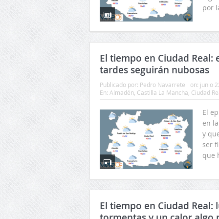
por l
El tiempo en Ciudad Real: el
tardes seguirán nubosas
Publicado por:
Pedro Navarrete
on:
junio 2
En:
Almadén
,
Castilla La Mancha
,
Ciudad Re
El e
en la
y que
ser 
que h
El tiempo en Ciudad Real: 
tormentas y un calor algo