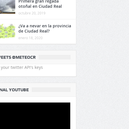
Primera gran regada
otoñal en Ciudad Real
octubre 20, 2019
¿Va a nevar en la provincia
de Ciudad Real?
enero 18, 2020
EETS @METEOCR
your twitter API's keys
NAL YOUTUBE