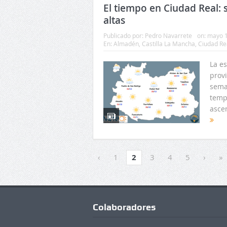
El tiempo en Ciudad Real:
altas
Publicado por:
Pedro Navarrete
on:
mayo 1
En:
Almadén
,
Castilla La Mancha
,
Ciudad Re
La es
provi
seman
temp
ascen
‹
1
2
3
4
5
›
»
Colaboradores