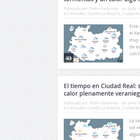
Publicado por:
Pedro Navarrete
on:
junio 1
En:
Almadén
,
Castilla La Mancha
,
Ciudad Re
Este
el t
muy 
de e
con t
El tiempo en Ciudad Real: 
calor plenamente veranie
Publicado por:
Pedro Navarrete
on:
junio 0
En:
Almadén
,
Castilla La Mancha
,
Ciudad Re
La s
sol e
algu