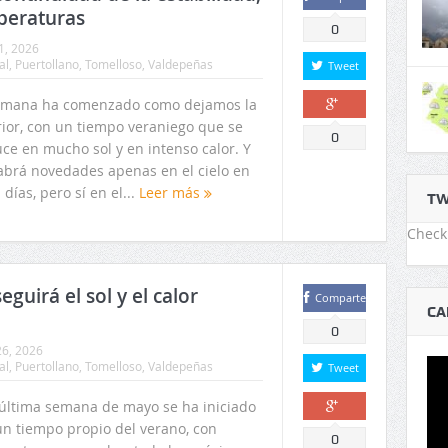
peraturas
0
1, 2026
al
,
Puertollano
,
Tomelloso
,
Valdepeñas
Tweet
emana ha comenzado como dejamos la
rior, con un tiempo veraniego que se
Comparte
0
ce en mucho sol y en intenso calor. Y
abrá novedades apenas en el cielo en
 días, pero sí en el...
Leer más
TW
Check 
guirá el sol y el calor
Comparte
CA
0
6, 2026
al
,
Puertollano
,
Tomelloso
,
Valdepeñas
Tweet
 última semana de mayo se ha iniciado
un tiempo propio del verano, con
Comparte
0