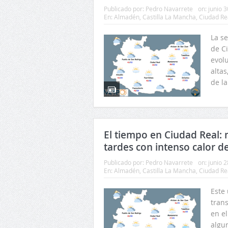
Publicado por:
Pedro Navarrete
on:
junio 3
En:
Almadén
,
Castilla La Mancha
,
Ciudad Re
La s
de C
evol
altas
de l
El tiempo en Ciudad Real: 
tardes con intenso calor d
Publicado por:
Pedro Navarrete
on:
junio 2
En:
Almadén
,
Castilla La Mancha
,
Ciudad Re
Este
tran
en el
algu