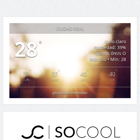
CIUDAD REAL
28
°
cielo claro
Humedad: 39%
Viento: 0m/s O
Máx: 30 • Mín: 28
°
°
°
°
37
37
40
40
LUN
MAR
MIE
JUE
pronóstico extendido