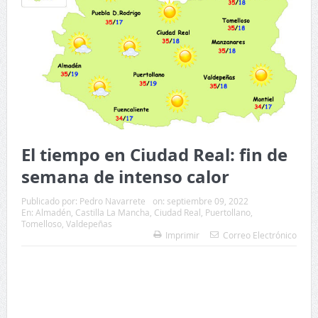
El tiempo en Ciudad Real: fin de
semana de intenso calor
Publicado por:
Pedro Navarrete
on:
septiembre 09, 2022
En:
Almadén
,
Castilla La Mancha
,
Ciudad Real
,
Puertollano
,
Tomelloso
,
Valdepeñas
Imprimir
Correo Electrónico